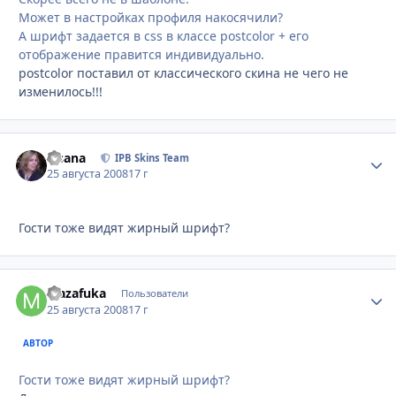
Может в настройках профиля накосячили?
А шрифт задается в css в классе postcolor + его
отображение правится индивидуально.
postcolor поставил от классического скина не чего не
изменилось!!!
Fisana
Стати
IPB Skins Team
25 августа 2008
17 г
Гости тоже видят жирный шрифт?
Mazafuka
Стати
Пользователи
25 августа 2008
17 г
АВТОР
Гости тоже видят жирный шрифт?