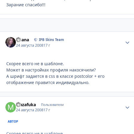
Зарание спасибо!!!
Fisana
Стати
IPB Skins Team
24 августа 2008
17 г
Скорее всего не в шаблоне.
Может в настройках профиля накосячили?
А шрифт задается в css в классе postcolor + его
отображение правится индивидуально.
Mazafuka
Стати
Пользователи
24 августа 2008
17 г
АВТОР
Скорее всего не в шаблоне.