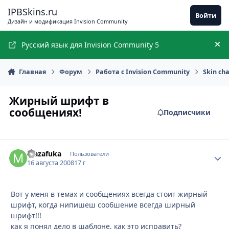
Перейти к содержимому
IPBSkins.ru
Войти
Дизайн и модификация Invision Community
Русский язык для Invision Community 5
Ск
Главная
Форум
Работа с Invision Community
Skin ch
Жирный шрифт в
сообщениях!
Подписчики
Mazafuka
Стати
Пользователи
16 августа 2008
17 г
Вот у меня в темах и сообщениях всегда стоит жирный
шрифт, когда нипишеш сообшение всегда ширный
шрифт!!!
как я понял дело в шаблоне, как это исправить?