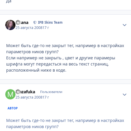
Да
Fisana
Стати
IPB Skins Team
25 августа 2008
17 г
Может быть где-то не закрыт тег, например в настройках
параметров ников групп?
Если например не закрыть , цвет и другие парамеры
шрифта могут передасться на весь текст страниц,
расположенный ниже в коде.
Mazafuka
Стати
Пользователи
25 августа 2008
17 г
АВТОР
Может быть где-то не закрыт тег, например в настройках
параметров ников групп?