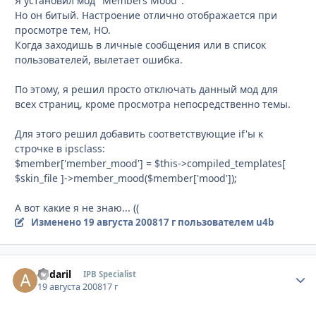
Я установил мод "Members Mood".
Но он битый. Настроение отлично отображается при
просмотре тем, НО.
Когда заходишь в личные сообщения или в список
пользователей, вылетает ошибка.
По этому, я решил просто отключать данный мод для
всех страниц, кроме просмотра непосредственно темы.
Для этого решил добавить соответствующие if'ы к
cтрочке в ipsclass:
$member['member_mood'] = $this->compiled_templates[
$skin_file ]->member_mood($member['mood']);
А вот какие я не знаю... ((
Изменено
19 августа 2008
17 г
пользователем u4b
andaril
Стати
IPB Specialist
19 августа 2008
17 г