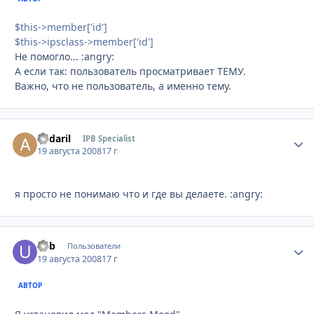
$this->member['id']
$this->ipsclass->member['id']
Не помогло... :angry:
А если так: пользователь просматривает ТЕМУ.
Важно, что не пользователь, а именно тему.
andaril
Стати
IPB Specialist
19 августа 2008
17 г
я просто не понимаю что и где вы делаете. :angry:
u4b
Стати
Пользователи
19 августа 2008
17 г
АВТОР