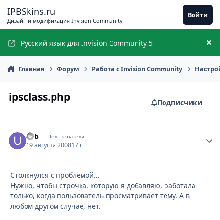
Перейти к содержимому
IPBSkins.ru
Войти
Дизайн и модификация Invision Community
Русский язык для Invision Community 5
Ск
Главная
Форум
Работа с Invision Community
Настро
ipsclass.php
Подписчики
u4b
Стати
Пользователи
19 августа 2008
17 г
Столкнулся с проблемой...
Нужно, чтобы строчка, которую я добавляю, работала
только, когда пользователь просматривает тему. А в
любом другом случае, нет.