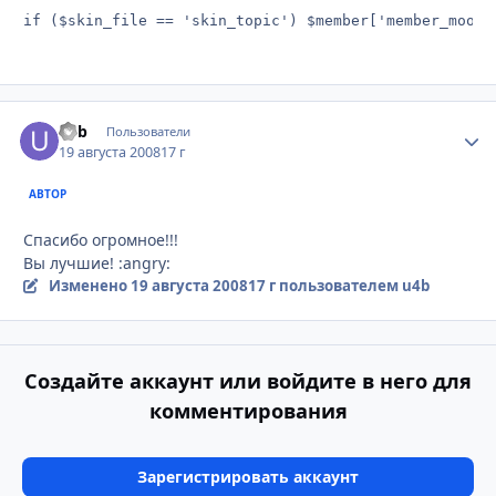
if ($skin_file == 'skin_topic') $member['member_mood'
u4b
Стати
Пользователи
19 августа 2008
17 г
АВТОР
Спасибо огромное!!!
Вы лучшие! :angry:
Изменено
19 августа 2008
17 г
пользователем u4b
Создайте аккаунт или войдите в него для
комментирования
Зарегистрировать аккаунт