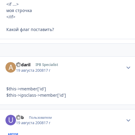
<if ...>
моя строчка
</if>
Какой флаг поставить?
andaril
Стати
IPB Specialist
19 августа 2008
17 г
$this->member['id']
$this->ipsclass->member['id']
u4b
Стати
Пользователи
19 августа 2008
17 г
АВТОР