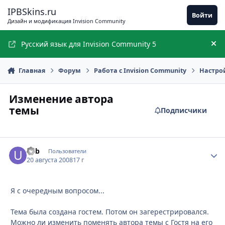
Перейти к содержимому
IPBSkins.ru
Войти
Дизайн и модификация Invision Community
Русский язык для Invision Community 5
Ск
Главная
Форум
Работа с Invision Community
Настро
Изменение автора
темы
Подписчики
u4b
Стати
Пользователи
20 августа 2008
17 г
Я с очередным вопросом...
Тема была создана гостем. Потом он загерестрировался.
Можно ли изменить поменять автора темы с Гостя на его