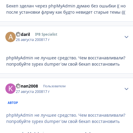
Бекеп зделан через phpMyAdmin думаю без ошыбки (( но
после установки флрму как будто невидет старые темы (((
andaril
Стати
IPB Specialist
26 августа 2008
17 г
phpMyAdmin не лучшее средство. Чем восстанавливали?
попробуйте sypex dumper'ом свой бекап восстановить
kanan2008
Стати
Пользователи
27 августа 2008
17 г
АВТОР
phpMyAdmin не лучшее средство. Чем восстанавливали?
попробуйте sypex dumper'ом свой бекап восстановить