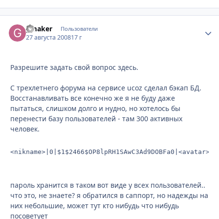
gmaker
Стати
Пользователи
27 августа 2008
17 г
Разрешите задать свой вопрос здесь.
С трехлетнего форума на сервисе ucoz сделал бэкап БД.
Восстанавливать все конечно же я не буду даже
пытаться, слишком долго и нудно, но хотелось бы
перенести базу пользователей - там 300 активных
человек.
<nikname>|0|$1$2466$OP8lpRH1SAwC3Ad9DOBFa0|<avatar>|3
пароль хранится в таком вот виде у всех пользователей..
что это, не знаете? я обратился в саппорт, но надежды на
них небольшие, может тут кто нибудь что нибудь
посоветует