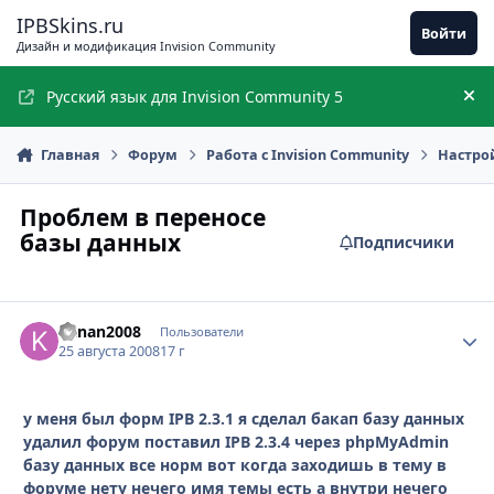
Перейти к содержимому
IPBSkins.ru
Войти
Дизайн и модификация Invision Community
Русский язык для Invision Community 5
Ск
Главная
Форум
Работа с Invision Community
Настро
Проблем в переносе
базы данных
Подписчики
kanan2008
Стати
Пользователи
25 августа 2008
17 г
у меня был форм IPB 2.3.1 я сделал бакап базу данных
удалил форум поставил IPB 2.3.4 через phpMyAdmin
базу данных все норм вот когда заходишь в тему в
форуме нету нечего имя темы есть а внутри нечего