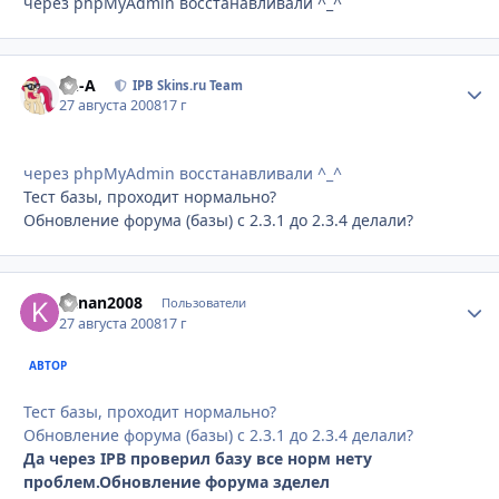
через phpMyAdmin восстанавливали ^_^
Ph-A
Стати
IPB Skins.ru Team
27 августа 2008
17 г
через phpMyAdmin восстанавливали ^_^
Тест базы, проходит нормально?
Обновление форума (базы) с 2.3.1 до 2.3.4 делали?
kanan2008
Стати
Пользователи
27 августа 2008
17 г
АВТОР
Тест базы, проходит нормально?
Обновление форума (базы) с 2.3.1 до 2.3.4 делали?
Да через IPB проверил базу все норм нету
проблем.Обновление форума зделел