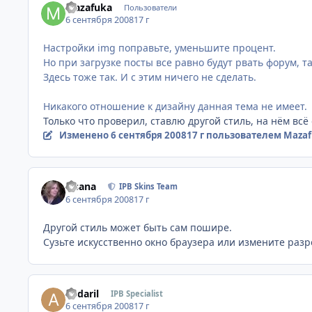
Mazafuka
Пользователи
6 сентября 2008
17 г
Настройки img поправьте, уменьшите процент.
Но при загрузке посты все равно будут рвать форум, т
Здесь тоже так. И с этим ничего не сделать.
Никакого отношение к дизайну данная тема не имеет.
Только что проверил, ставлю другой стиль, на нём всё 
Изменено
6 сентября 2008
17 г
пользователем Mazaf
Fisana
IPB Skins Team
6 сентября 2008
17 г
Другой стиль может быть сам пошире.
Сузьте искусственно окно браузера или измените разр
andaril
IPB Specialist
6 сентября 2008
17 г