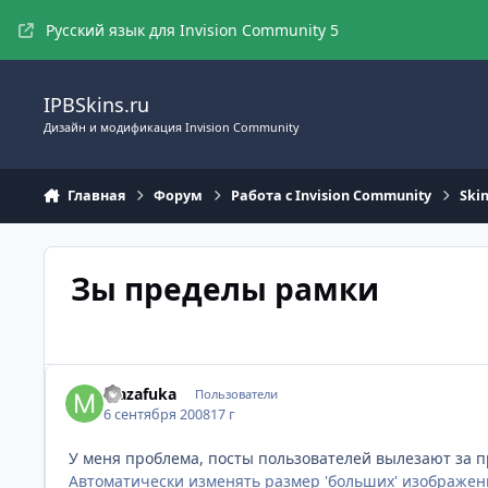
Перейти к содержимому
Русский язык для Invision Community 5
IPBSkins.ru
Дизайн и модификация Invision Community
Главная
Форум
Работа с Invision Community
Ski
Зы пределы рамки
Mazafuka
Пользователи
6 сентября 2008
17 г
У меня проблема, посты пользователей вылезают за 
Автоматически изменять размер 'больших' изображе