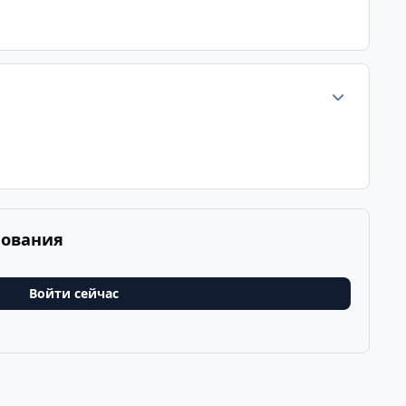
Статистика а
рования
Войти сейчас