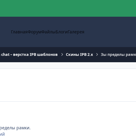
Главная
Форум
Файлы
Блоги
Галерея
n chat – верстка IPB шаблонов
Скины IPB 2.x
Зы пределы рам
пределы рамки.
ний