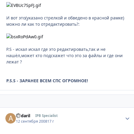
И вот это(указано стрелкой и обведено в красной рамке)
можно ли как то отредактировать?:
P.S - искал искал где это редактировать,так и не
нашёл,может кто подскажет что это за файлы и где они
лежат ?
P.S.S - ЗАРАНЕЕ ВСЕМ СПС ОГРОМНОЕ!
andaril
Стати
IPB Specialist
12 сентября 2008
17 г