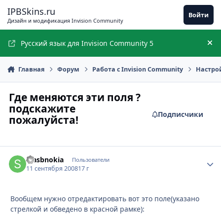
Перейти к содержимому
IPBSkins.ru
Войти
Дизайн и модификация Invision Community
Русский язык для Invision Community 5
Ск
Главная
Форум
Работа с Invision Community
Настро
Где меняются эти поля ?
подскажите
Подписчики
пожалуйста!
stasbnokia
Стати
Пользователи
11 сентября 2008
17 г
Вообщем нужно отредактировать вот это поле(указано
стрелкой и обведено в красной рамке):