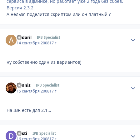
сервиса в админке, но работает уже 2 года без сбоев.
Версия 2.3.2.
А нельзя поделится скриптом или он платный ?
andaril
Стати
IPB Specialist
14 сентября 2008
17 г
ну собственно один из вариантов)
Sannis
Стати
IPB Specialist
15 сентября 2008
17 г
На IBR есть для 2.1...
desti
Стати
IPB Specialist
16 сентября 2008
17 г