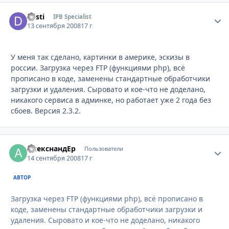
desti
Стати
IPB Specialist
13 сентября 2008
17 г
У меня так сделано, картинки в америке, эскизы в
россии. Загрузка через FTP (функциями php), всё
прописано в коде, заменены стандартные обработчики
загрузки и удаления. Сыровато и кое-что не доделано,
никакого сервиса в админке, но работает уже 2 года без
сбоев. Версия 2.3.2.
АлекснандЕр
Стати
Пользователи
14 сентября 2008
17 г
АВТОР
Загрузка через FTP (функциями php), всё прописано в
коде, заменены стандартные обработчики загрузки и
удаления. Сыровато и кое-что не доделано, никакого