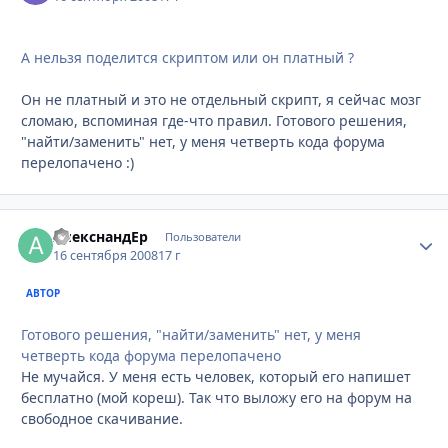
А нельзя поделится скриптом или он платный ?
Он не платный и это не отдельный скрипт, я сейчас мозг
сломаю, вспоминая где-что правил. Готового решения,
"найти/заменить" нет, у меня четверть кода форума
перелопачено :)
АлекснандЕр
Стати
Пользователи
16 сентября 2008
17 г
АВТОР
Готового решения, "найти/заменить" нет, у меня
четверть кода форума перелопачено
Не мучайся. У меня есть человек, который его напишет
бесплатно (мой кореш). Так что выложу его на форум на
свободное скачивание.