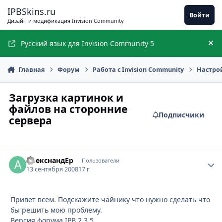
Перейти к содержимому
IPBSkins.ru
Войти
Дизайн и модификация Invision Community
Русский язык для Invision Community 5
Ск
Главная
Форум
Работа с Invision Community
Настро
Загрузка картинок и
файлов на сторонние
Подписчики
сервера
АлекснандЕр
Стати
Пользователи
13 сентября 2008
17 г
Привет всем. Подскажите чайнику что нужно сделать что
бы решить мою проблему.
Версия форума IPB 2.3.5.