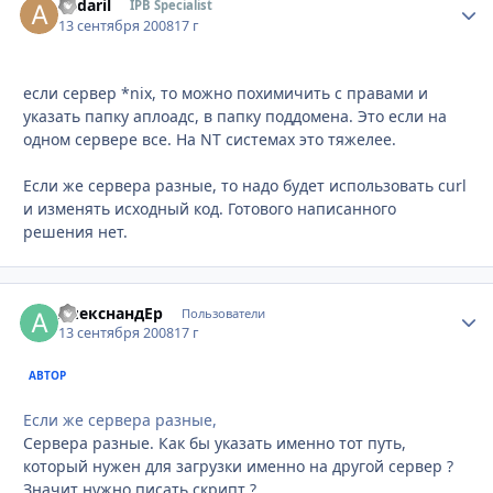
andaril
Стати
IPB Specialist
13 сентября 2008
17 г
если сервер *nix, то можно похимичить с правами и
указать папку аплоадс, в папку поддомена. Это если на
одном сервере все. На NT системах это тяжелее.
Если же сервера разные, то надо будет использовать curl
и изменять исходный код. Готового написанного
решения нет.
АлекснандЕр
Стати
Пользователи
13 сентября 2008
17 г
АВТОР
Если же сервера разные,
Сервера разные. Как бы указать именно тот путь,
который нужен для загрузки именно на другой сервер ?
Значит нужно писать скрипт ?