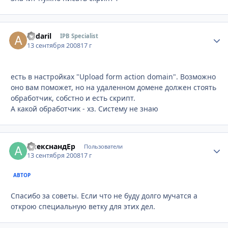
andaril
Стати
IPB Specialist
13 сентября 2008
17 г
есть в настройках "Upload form action domain". Возможно
оно вам поможет, но на удаленном домене должен стоять
обработчик, собстно и есть скрипт.
А какой обработчик - хз. Систему не знаю
АлекснандЕр
Стати
Пользователи
13 сентября 2008
17 г
АВТОР
Спасибо за советы. Если что не буду долго мучатся а
открою специальную ветку для этих дел.