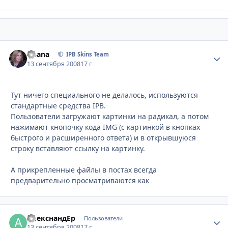
Fisana
Стати
IPB Skins Team
13 сентября 2008
17 г
Тут ничего специального не делалось, используются
стандартные средства IPB.
Пользователи загружают картинки на радикал, а потом
нажимают кнопочку кода IMG (c картинкой в кнопках
быстрого и расширенного ответа) и в открывшуюся
строку вставляют ссылку на картинку.
А прикрепленные файлы в постах всегда
предварительно просматриваются как
АлекснандЕр
Стати
Пользователи
13 сентября 2008
17 г