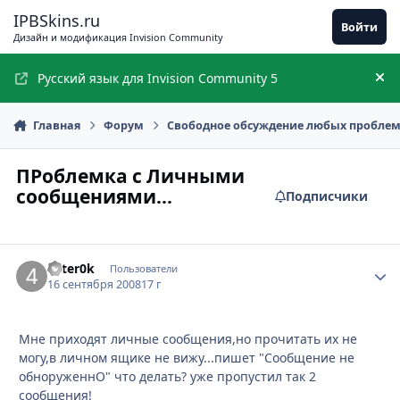
Перейти к содержимому
IPBSkins.ru
Войти
Дизайн и модификация Invision Community
Русский язык для Invision Community 5
Ск
Главная
Форум
Свободное обсуждение любых пробле
ПРоблемка с Личными
сообщениями...
Подписчики
41ter0k
Стати
Пользователи
16 сентября 2008
17 г
Мне приходят личные сообщения,но прочитать их не
могу,в личном ящике не вижу...пишет "Сообщение не
обноруженнО" что делать? уже пропустил так 2
сообщения!