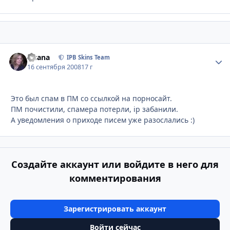
Fisana
Стати
IPB Skins Team
16 сентября 2008
17 г
Это был спам в ПМ со ссылкой на порносайт.
ПМ почистили, спамера потерли, ip забанили.
А уведомления о приходе писем уже разослались :)
Создайте аккаунт или войдите в него для
комментирования
Зарегистрировать аккаунт
Войти сейчас