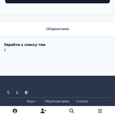
Подписчики
Перейти к списку тем
Светлый режим
Тёмный режим
Системные настройки
Язык
Обратная связь
Cookies
Лицензия зарегистрирована на IPBSkins.ru
Powered by
Invision Community