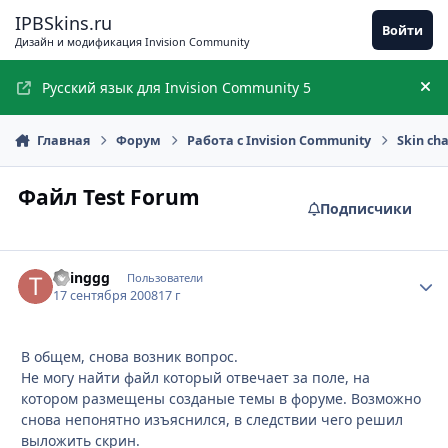
Перейти к содержимому
IPBSkins.ru
Войти
Дизайн и модификация Invision Community
Русский язык для Invision Community 5
Ск
Главная
Форум
Работа с Invision Community
Skin ch
Файл Test Forum
Подписчики
Thinggg
Стати
Пользователи
17 сентября 2008
17 г
В общем, снова возник вопрос.
Не могу найти файл который отвечает за поле, на
котором размещены созданые темы в форуме. Возможно
снова непонятно изъяснился, в следствии чего решил
выложить скрин.