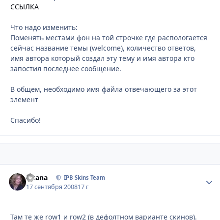
ССЫЛКА
Что надо изменить:
Поменять местами фон на той строчке где распологается
сейчас название темы (welcome), количество ответов,
имя автора который создал эту тему и имя автора кто
запостил последнее сообщение.
В общем, необходимо имя файла отвечающего за этот
элемент
Спасибо!
Fisana
Стати
IPB Skins Team
17 сентября 2008
17 г
Там те же row1 и row2 (в дефолтном варианте скинов).