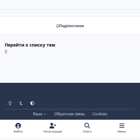
Подписчики
Перейти к списку тем
Светлый режим
Тёмный режим
Системные настройки
Язык
Обратная связь
Cookies
Лицензия зарегистрирована на IPBSkins.ru
Powered by
Invision Community
Войти
Регистрация
Поиск
Меню