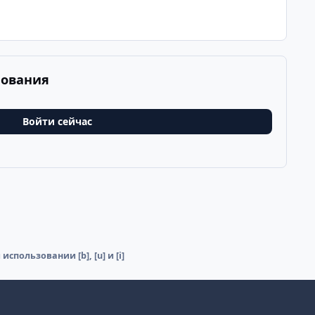
рования
Войти сейчас
спользовании [b], [u] и [i]