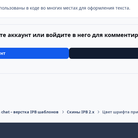
спользованы в коде во многих местах для оформления текста.
те аккаунт или войдите в него для комменти
унт
n chat – верстка IPB шаблонов
Скины IPB 2.x
Цвет шрифта при и