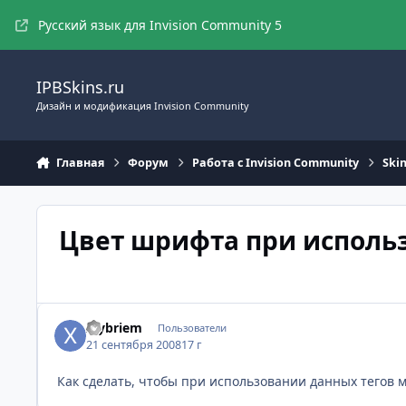
Перейти к содержимому
Русский язык для Invision Community 5
IPBSkins.ru
Дизайн и модификация Invision Community
Главная
Форум
Работа с Invision Community
Ski
Цвет шрифта при использов
Xlybriem
Пользователи
21 сентября 2008
17 г
Как сделать, чтобы при использовании данных тегов ме