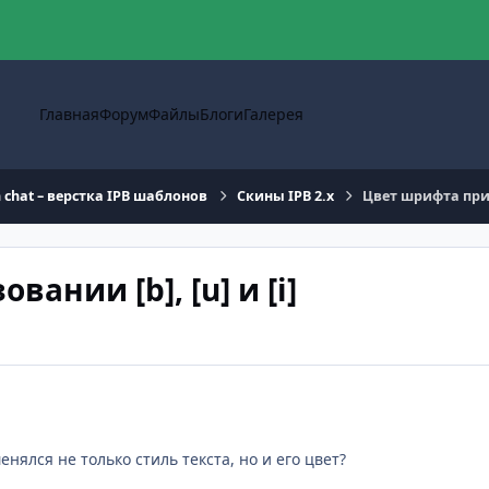
Главная
Форум
Файлы
Блоги
Галерея
n chat – верстка IPB шаблонов
Скины IPB 2.x
Цвет шрифта при и
ании [b], [u] и [i]
нялся не только стиль текста, но и его цвет?