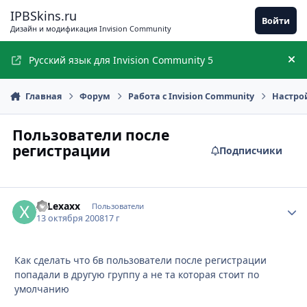
Перейти к содержимому
IPBSkins.ru
Войти
Дизайн и модификация Invision Community
Русский язык для Invision Community 5
Ск
Главная
Форум
Работа с Invision Community
Настро
Пользователи после
регистрации
Подписчики
xxLexaxx
Стати
Пользователи
13 октября 2008
17 г
Как сделать что бв пользователи после регистрации
попадали в другую группу а не та которая стоит по
умолчанию