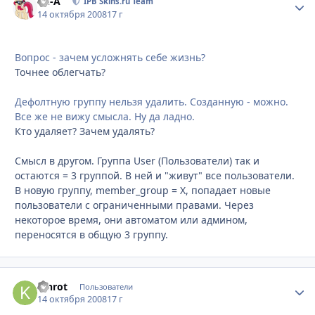
Ph-A
Стати
IPB Skins.ru Team
14 октября 2008
17 г
Вопрос - зачем усложнять себе жизнь?
Точнее облегчать?
Дефолтную группу нельзя удалить. Созданную - можно.
Все же не вижу смысла. Ну да ладно.
Кто удаляет? Зачем удалять?
Смысл в другом. Группа User (Пользователи) так и
остаются = 3 группой. В ней и "живут" все пользователи.
В новую группу, member_group = Х, попадает новые
пользователи с ограниченными правами. Через
некоторое время, они автоматом или админом,
переносятся в общую 3 группу.
Kinrot
Стати
Пользователи
14 октября 2008
17 г