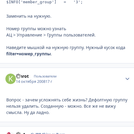
$INFO['member_group']   =	'3';
Заменить на нужную.
Номер группы можно узнать
АЦ > Управление > Группы пользователей.
Наведите мышкой на нужную группу. Нужный кусок кода
filter=номер_группы
.
Kinrot
Стати
Пользователи
14 октября 2008
17 г
Вопрос - зачем усложнять себе жизнь? Дефолтную группу
нельзя удалить. Созданную - можно. Все же не вижу
смысла. Ну да ладно.