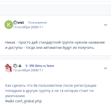
Kinrot
Стати
Пользователи
13 октября 2008
17 г
Никак - просто дай стандартнлй группе нужное название
и доступы - тогда они автоматом будут их получать.
Ph-A
Стати
IPB Skins.ru Team
13 октября 2008
17 г
Как сделать что бв пользователи после регистрации
попадали в другую группу а не та которая стоит по
умолчанию
Файл conf_global.php