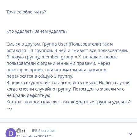
Точнее облегчать?
Кто удаляет? Зачем удалять?
Смысл в другом. Группа User (Пользователи) так и
остаются = 3 группой. В ней и "живут" все пользователи.
В новую группу, member_group = Х, попадает новые
пользователи с ограниченными правами. Через
некоторое время, они автоматом или админом,
переносятся в общую 3 группу.
В целях секурности - согласен, есть смысл. Но был случай
когда снесни случайно группу. Потом долго жалели что
не брали дефолтную.
Кстати - вопрос сюда же - как дефолтные группы удалять?
=-)
desti
Стати
IPB Specialist
14 октября 2008
17 г