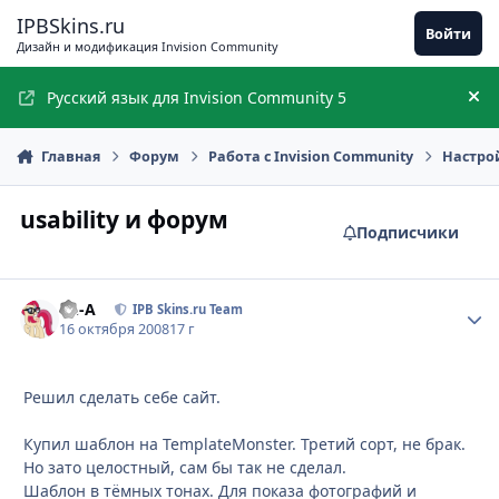
Перейти к содержимому
IPBSkins.ru
Войти
Дизайн и модификация Invision Community
Русский язык для Invision Community 5
Ск
Главная
Форум
Работа с Invision Community
Настро
usability и форум
Подписчики
Ph-A
Стати
IPB Skins.ru Team
16 октября 2008
17 г
Решил сделать себе сайт.
Купил шаблон на TemplateMonster. Третий сорт, не брак.
Но зато целостный, сам бы так не сделал.
Шаблон в тёмных тонах. Для показа фотографий и