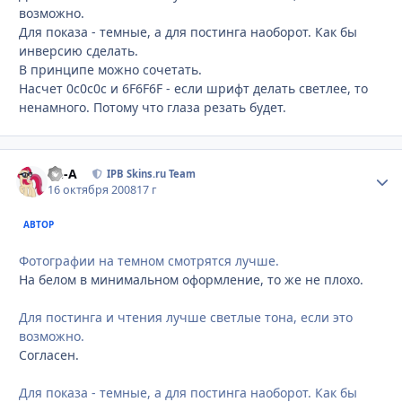
возможно.
Для показа - темные, а для постинга наоборот. Как бы
инверсию сделать.
В принципе можно сочетать.
Насчет 0c0c0c и 6F6F6F - если шрифт делать светлее, то
ненамного. Потому что глаза резать будет.
Ph-A
Стати
IPB Skins.ru Team
16 октября 2008
17 г
АВТОР
Фотографии на темном смотрятся лучше.
На белом в минимальном оформление, то же не плохо.
Для постинга и чтения лучше светлые тона, если это
возможно.
Согласен.
Для показа - темные, а для постинга наоборот. Как бы