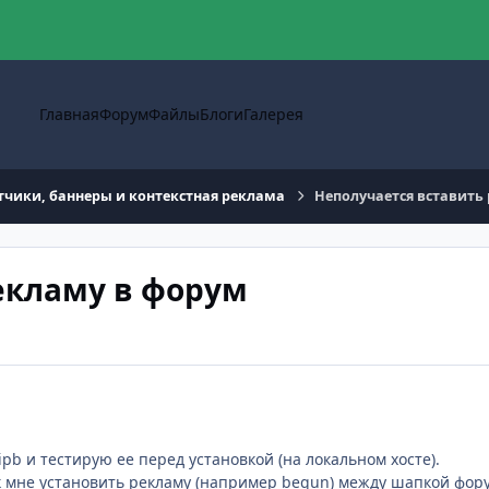
Главная
Форум
Файлы
Блоги
Галерея
тчики, баннеры и контекстная реклама
Неполучается вставить
екламу в форум
pb и тестирую ее перед установкой (на локальном хосте).
к мне установить рекламу (например begun) между шапкой фор