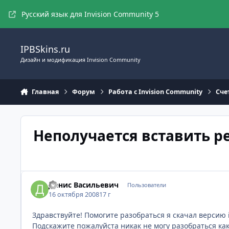
Перейти к содержимому
Русский язык для Invision Community 5
IPBSkins.ru
Дизайн и модификация Invision Community
Главная
Форум
Работа с Invision Community
Сче
Неполучается вставить р
Денис Васильевич
Пользователи
16 октября 2008
17 г
Здравствуйте! Помогите разобраться я скачал версию i
Подскажите пожалуйста никак не могу разобраться ка