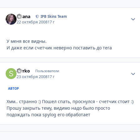
Fisana
Стати
IPB Skins Team
22 октября 2008
17 г
У меня все видны.
И даже если счетчик неверно поставить до тега
swrko
Стати
Пользователи
23 октября 2008
17 г
АВТОР
Хмм.. странно :) Пошел спать, проснулся - счетчик стоит :)
Прошу закрыть тему, видимо надо было просто
подождать пока spylog его обработает