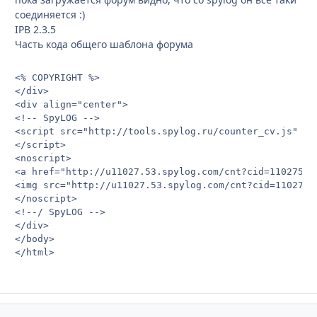
соединяется :)
IPB 2.3.5
Часть кода общего шаблона форума
<% COPYRIGHT %>

</div>

<div align="center">

<!-- SpyLOG -->

<script src="http://tools.spylog.ru/counter_cv.js" id
</script>

<noscript>

<a href="http://u11027.53.spylog.com/cnt?cid=1102753&f
<img src="http://u11027.53.spylog.com/cnt?cid=1102753
</noscript>

<!--/ SpyLOG -->

</div>

</body> 

</html>