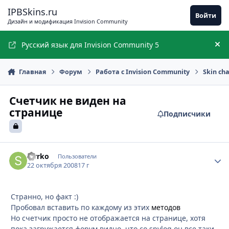
Перейти к содержимому
IPBSkins.ru
Войти
Дизайн и модификация Invision Community
Русский язык для Invision Community 5
Ск
Главная
Форум
Работа с Invision Community
Skin ch
Счетчик не виден на
странице
Подписчики
swrko
Стати
Пользователи
22 октября 2008
17 г
Странно, но факт :)
Пробовал вставить по каждому из этих
методов
Но счетчик просто не отображается на странице, хотя
пока загружается форум видно, что со spylog он все таки