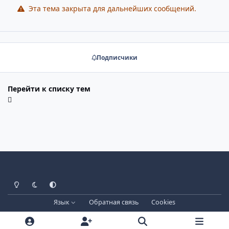
Эта тема закрыта для дальнейших сообщений.
Подписчики
Перейти к списку тем
Светлый режим
Тёмный режим
Системные настройки
Язык
Обратная связь
Cookies
Лицензия зарегистрирована на IPBSkins.ru
Powered by
Invision Community