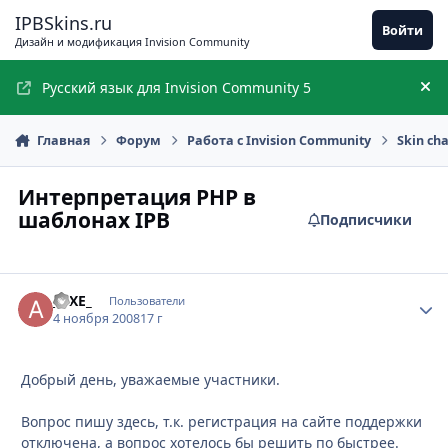
Перейти к содержимому
IPBSkins.ru
Войти
Дизайн и модификация Invision Community
Русский язык для Invision Community 5
Ск
Главная
Форум
Работа с Invision Community
Skin ch
Интерпретация PHP в
шаблонах IPB
Подписчики
_AXE_
Стати
Пользователи
4 ноября 2008
17 г
Добрый день, уважаемые участники.
Вопрос пишу здесь, т.к. регистрация на сайте поддержки
отключена, а вопрос хотелось бы решить по быстрее.