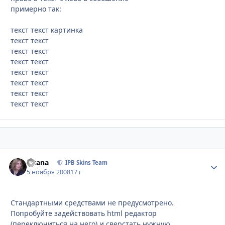
примерно так:
текст текст картинка
текст текст
текст текст
текст текст
текст текст
текст текст
текст текст
текст текст
Fisana
Стати
IPB Skins Team
5 ноября 2008
17 г
Стандартными средствами не предусмотрено.
Попробуйте задействовать html редактор
(переключиться на него) и сверстать нужную