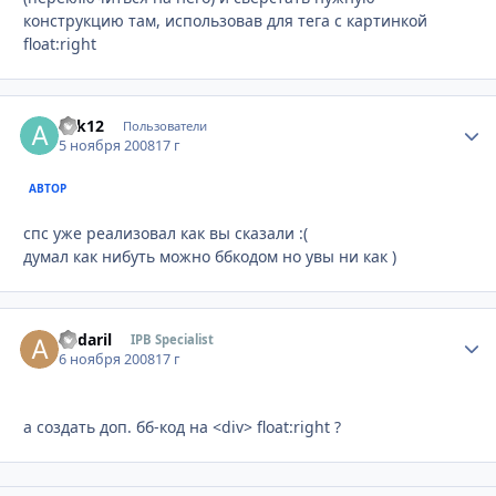
конструкцию там, использовав для тега с картинкой
float:right
alik12
Стати
Пользователи
5 ноября 2008
17 г
АВТОР
спс уже реализовал как вы сказали :(
думал как нибуть можно ббкодом но увы ни как )
andaril
Стати
IPB Specialist
6 ноября 2008
17 г
а создать доп. бб-код на <div> float:right ?