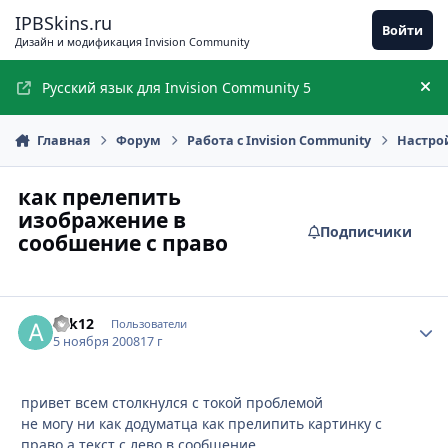
Перейти к содержимому
IPBSkins.ru
Войти
Дизайн и модификация Invision Community
Русский язык для Invision Community 5
Ск
Главная
Форум
Работа с Invision Community
Настро
как прелепить
изображение в
Подписчики
сообшение с право
alik12
Стати
Пользователи
5 ноября 2008
17 г
привет всем столкнулся с токой проблемой
не могу ни как додуматца как прелипить картинку с
право а текст с лево в сообшение