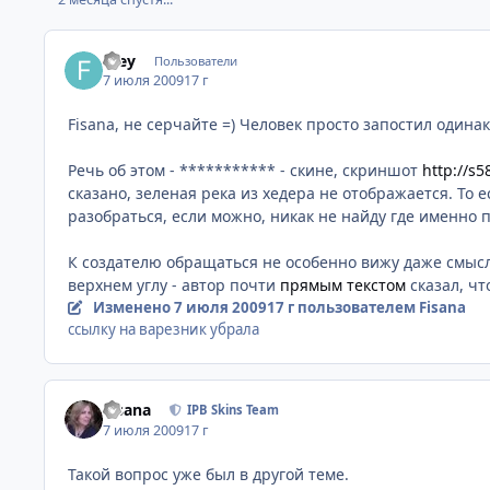
Frey
Пользователи
7 июля 2009
17 г
Fisana, не серчайте =) Человек просто запостил один
Речь об этом - *********** - скине, скриншот
http://s5
сказано, зеленая река из хедера не отображается. То е
разобраться, если можно, никак не найду где именно п
К создателю обращаться не особенно вижу даже смысл
верхнем углу - автор почти
прямым текстом
сказал, чт
Изменено
7 июля 2009
17 г
пользователем Fisana
ссылку на варезник убрала
Fisana
IPB Skins Team
7 июля 2009
17 г
Такой вопрос уже был в другой теме.