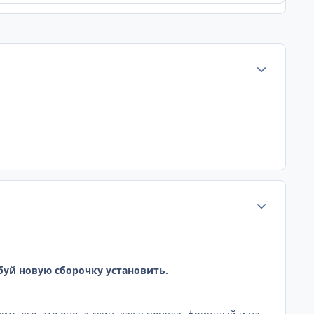
Статистика а
Статистика а
буй новую сборочку установить.