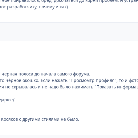
о тебе понравилось, бред, докопаться до корня проблем, и устра
ос разработчику, почему и как).
о черная полоса до начала самого форума.
сто чёрное окошко. Если нажать "Просмомтр профиля", то и фо
ция не скрывалась и не надо было нажимать "Показать информ
дарю :(
 Косяков с другими стилями не было.