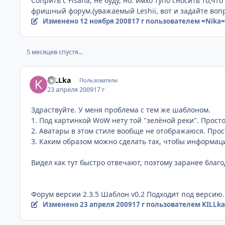
Соприть с Fisana, не буду, но: имхо тупо сносить то,чт
фришный форум.(уважаемый Leshii, вот и задайте вопр
Изменено
12 ноября 2008
17 г
пользователем =Nika=
5 месяцев спустя...
KILLka
Пользователи
23 апреля 2009
17 г
Здраствуйте. У меня проблема с тем же шаблоном.
1. Под картинкой WoW нету той "зелёной реки". Прост
2. Аватары в этом стиле вообще не отображаюся. Про
3. Каким образом можно сделать так, чтобы информа
Видел как тут быстро отвечают, поэтому заранее благо
Форум версии 2.3.5 Шаблон v0.2 Подходит под версию.
Изменено
23 апреля 2009
17 г
пользователем KILLka