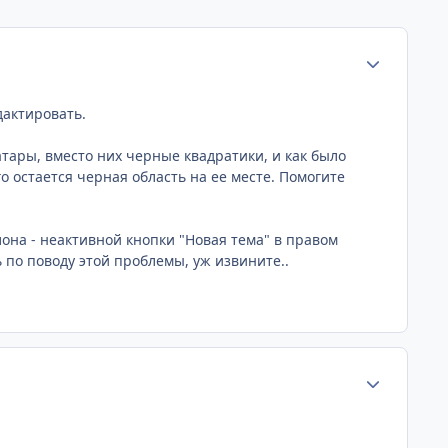
Статистика а
дактировать.
атары, вместо них черные квадратики, и как было
го остается черная область на ее месте. Помогите
она - неактивной кнопки "Новая тема" в правом
 по поводу этой проблемы, уж извините..
Статистика а