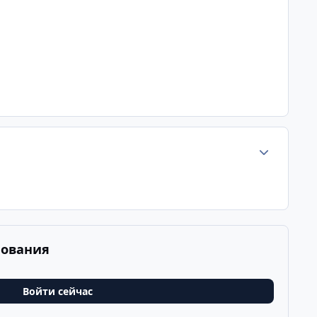
Статистика а
рования
Войти сейчас