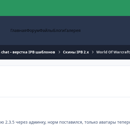
Главная
Форум
Файлы
Блоги
Галерея
n chat – верстка IPB шаблонов
Скины IPB 2.x
World Of Warcraft
сию 2.3.5 через админку, норм поставился, только аватары теп