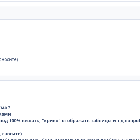
сносите)
ума ?
рками
 под 100% вешать, "криво" отображать таблицы и т.д,попро
 сносите)