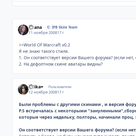
Fisana
IPB Skins Team
11 ноября 2008
17 г
>>World Of Warcraft v0.2
Я не знаю такого стиля.
1. Он соответствует версии Вашего форума? (если нет, 
2. На дефолтном скине аватары видны?
=Nika=
Пользователи
12 ноября 2008
17 г
Были проблемы с другими скинами , и версия фор
P.S встречалась с некоторыми "зануленными",сбо
которые через недельку, полторы, начинали проц.
Он соответствует версии Вашего форума? (если нет,