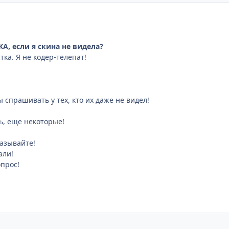
А, если я скина не видела?
тка. Я не кодер-телепат!
 спрашивать у тех, кто их даже не видел!
ь, еще некоторые!
называйте!
али!
опрос!