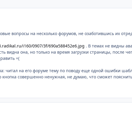
аковые вопросы на несколько форумов, не озаботившись их отре
8.radikal.ru/i160/0907/3f/690a588452e6.jpg
. В темах не видны ав
сть видна она, но только на время загрузки страницы, после че
равить =(
а: читал на его форуме тему по поводу еще одной ошибки шабл
о кнопка совершенно ненужная, не думаю, что сможет пояснить