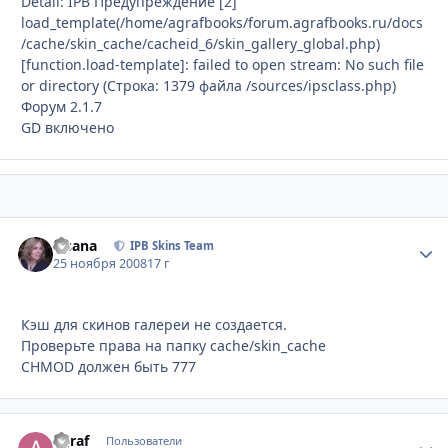
Detail: IPB Предупреждение [2]
load_template(/home/agrafbooks/forum.agrafbooks.ru/docs
/cache/skin_cache/cacheid_6/skin_gallery_global.php)
[function.load-template]: failed to open stream: No such file
or directory (Строка: 1379 файла /sources/ipsclass.php)
Форум 2.1.7
GD включено
Fisana
Стати
IPB Skins Team
25 ноября 2008
17 г
Кэш для скинов галереи не создается.
Проверьте права на папку cache/skin_cache
CHMOD должен быть 777
agraf
Стати
Пользователи