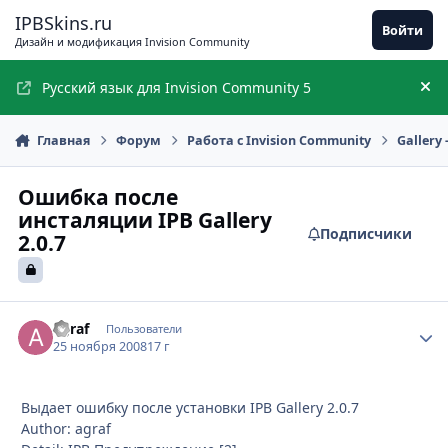
Перейти к содержимому
IPBSkins.ru
Войти
Дизайн и модификация Invision Community
Русский язык для Invision Community 5
Ск
Главная
Форум
Работа с Invision Community
Gallery
Ошибка после
инсталяции IPB Gallery
Подписчики
2.0.7
agraf
Стати
Пользователи
25 ноября 2008
17 г
Выдает ошибку после установки IPB Gallery 2.0.7
Author: agraf