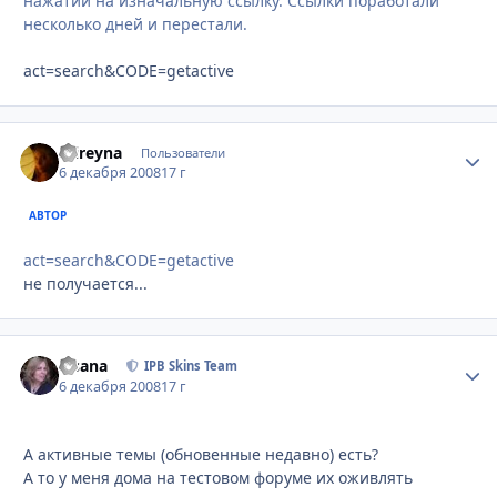
нажатии на изначальную ссылку. Ссылки поработали
несколько дней и перестали.
act=search&CODE=getactive
mireyna
Стати
Пользователи
6 декабря 2008
17 г
АВТОР
act=search&CODE=getactive
не получается...
Fisana
Стати
IPB Skins Team
6 декабря 2008
17 г
А активные темы (обновенные недавно) есть?
А то у меня дома на тестовом форуме их оживлять