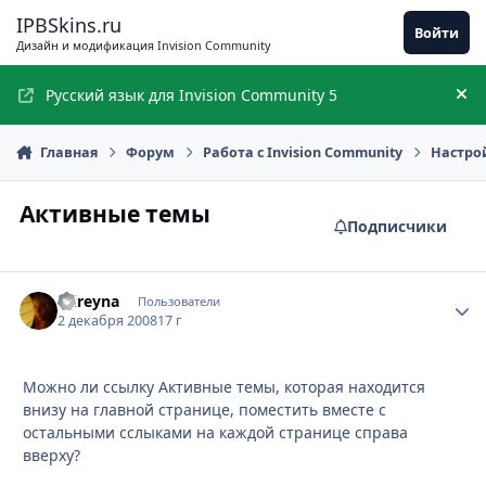
Перейти к содержимому
IPBSkins.ru
Войти
Дизайн и модификация Invision Community
Русский язык для Invision Community 5
Ск
Главная
Форум
Работа с Invision Community
Настро
Активные темы
Подписчики
mireyna
Стати
Пользователи
2 декабря 2008
17 г
Можно ли ссылку Активные темы, которая находится
внизу на главной странице, поместить вместе с
остальными сслыками на каждой странице справа
вверху?