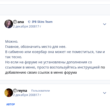
Fisana
Стати
IPB Skins Team
2 декабря 2008
17 г
Можно.
Главное, обозначить место для нее.
В сабменю или юзербар она может не поместиться, там и
так тесно.
Но если на форуме не установлены дополнения со
ссылками в меню, просто воспользуйтесь инструкцией
по
добавлению своих ссылок в меню форума
mireyna
Стати
Пользователи
2 декабря 2008
17 г
АВТОР