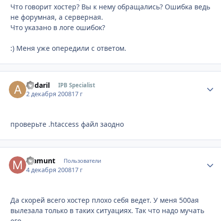
Что говорит хостер? Вы к нему обращались? Ошибка ведь
не форумная, а серверная.
Что указано в логе ошибок?
:) Меня уже опередили с ответом.
andaril
Стати
IPB Specialist
2 декабря 2008
17 г
проверьте .htaccess файл заодно
Mamunt
Стати
Пользователи
4 декабря 2008
17 г
Да скорей всего хостер плохо себя ведет. У меня 500ая
вылезала только в таких ситуациях. Так что надо мучать
его.