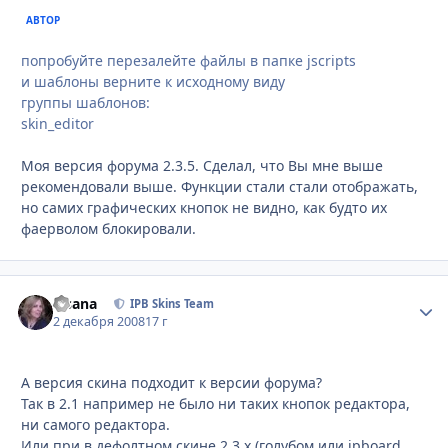
АВТОР
попробуйте перезалейте файлы в папке jscripts
и шаблоны верните к исходному виду
группы шаблонов:
skin_editor
Моя версия форума 2.3.5. Сделал, что Вы мне выше
рекомендовали выше. Функции стали стали отображать,
но самих графических кнопок не видно, как будто их
фаерволом блокировали.
Fisana
Стати
IPB Skins Team
2 декабря 2008
17 г
А версия скина подходит к версии форума?
Так в 2.1 например не было ни таких кнопок редактора,
ни самого редактора.
Или при в дефолтном скине 2.3.x (голубом или ipboard