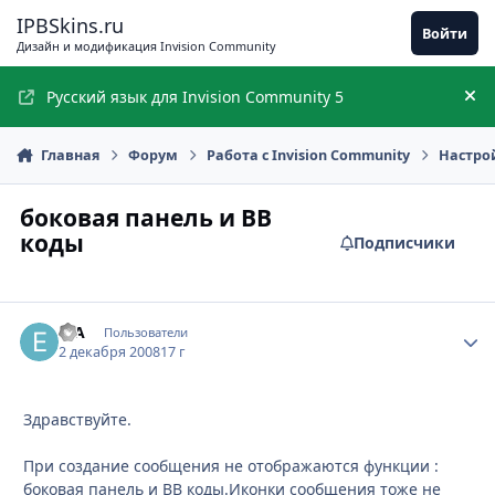
Перейти к содержимому
IPBSkins.ru
Войти
Дизайн и модификация Invision Community
Русский язык для Invision Community 5
Ск
Главная
Форум
Работа с Invision Community
Настро
боковая панель и BB
коды
Подписчики
erA
Стати
Пользователи
2 декабря 2008
17 г
Здравствуйте.
При создание сообщения не отображаются функции :
боковая панель и BB коды.Иконки сообщения тоже не