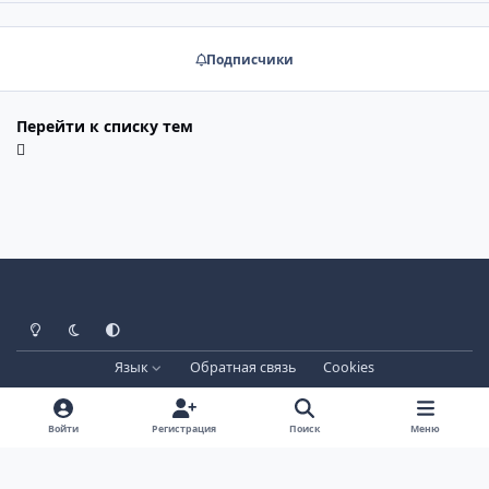
Подписчики
Перейти к списку тем
Светлый режим
Тёмный режим
Системные настройки
Язык
Обратная связь
Cookies
Лицензия зарегистрирована на IPBSkins.ru
Powered by
Invision Community
Войти
Регистрация
Поиск
Меню