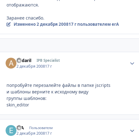
отображаются.
Заранее спасибо.
Изменено
2 декабря 2008
17 г
пользователем erA
andaril
Стати
IPB Specialist
2 декабря 2008
17 г
попробуйте перезалейте файлы в папке jscripts
и шаблоны верните к исходному виду
группы шаблонов:
skin_editor
erA
Стати
Пользователи
2 декабря 2008
17 г