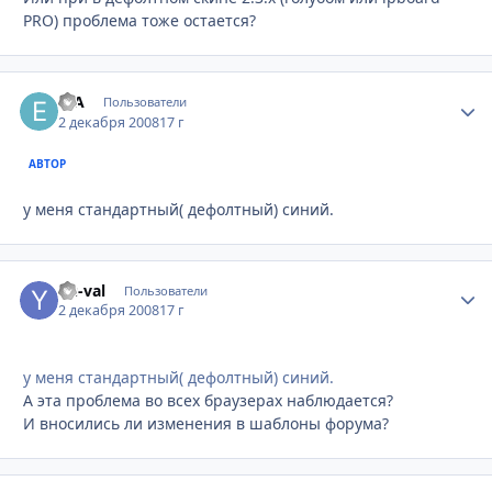
PRO) проблема тоже остается?
erA
Стати
Пользователи
2 декабря 2008
17 г
АВТОР
у меня стандартный( дефолтный) синий.
Yu-val
Стати
Пользователи
2 декабря 2008
17 г
у меня стандартный( дефолтный) синий.
А эта проблема во всех браузерах наблюдается?
И вносились ли изменения в шаблоны форума?