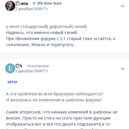
Fisana
Стати
IPB Skins Team
2 декабря 2008
17 г
у меня стандартный( дефолтный) синий.
Надеюсь, что именно новый синий.
При обновлении форума с 2.1 старый тоже остается, к
сожалению. Можно и перепутать.
erA
Стати
Пользователи
2 декабря 2008
17 г
АВТОР
А эта проблема во всех браузерах наблюдается?
И вносились ли изменения в шаблоны форума?
Самое итересное, что никаких изменеий в шаблоны не
вносил. Просто ни стого ни ссего престали функции
отображаться вот и все.Что делать подскажите,а то