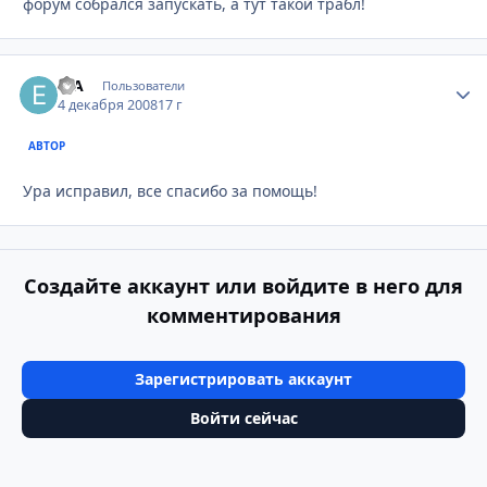
форум собрался запускать, а тут такой трабл!
erA
Стати
Пользователи
4 декабря 2008
17 г
АВТОР
Ура исправил, все спасибо за помощь!
Создайте аккаунт или войдите в него для
комментирования
Зарегистрировать аккаунт
Войти сейчас