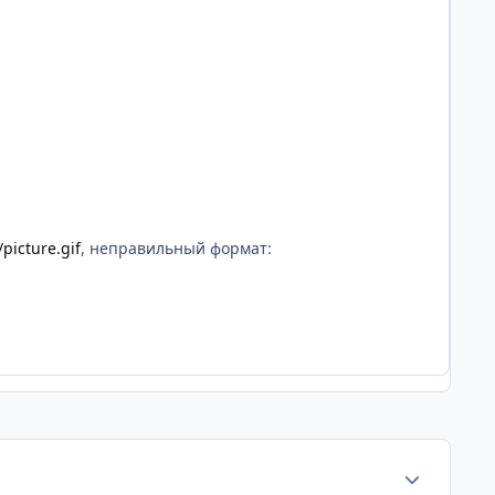
picture.gif
, неправильный формат:
Статистика а