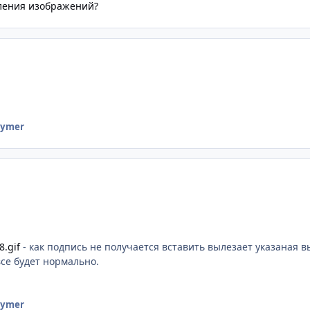
ления изображений?
tymer
8.gif
- как подпись не получается вставить вылезает указаная 
се будет нормально.
tymer