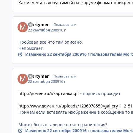
Как изменить допустимый на форуме формат прикреп
Mortymer
Пользователи
22 сентября 2009
16 г
Пробовал все что там описано.
Непомогает.
Изменено
22 сентября 2009
16 г
пользователем Mor
Mortymer
Пользователи
22 сентября 2009
16 г
http://домен.ru/i/картинка.gif
- подпись проходит
http://www.домен.ru/uploads/1236978559/gallery_1_2_51
Причем если вставлять изображение в сообщение то в
Может быть в галерее стоят ограничения?
Изменено
22 сентября 2009
16 г
пользователем Mor