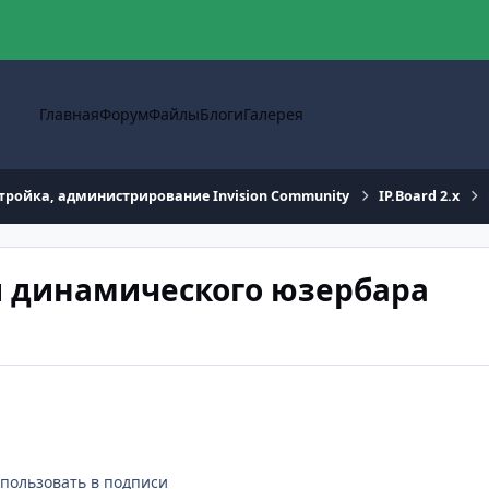
Главная
Форум
Файлы
Блоги
Галерея
тройка, администрирование Invision Community
IP.Board 2.x
и динамического юзербара
пользовать в подписи