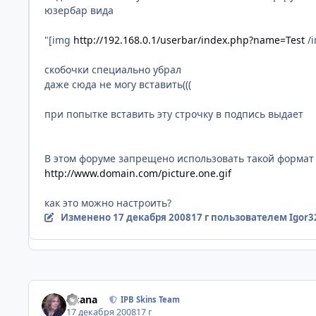
юзербар вида
"[img
http://192.168.0.1/userbar/index.php?name=Test
/i
скобочки специально убрал
даже сюда не могу вставить(((
при попытке вставить эту строчку в подпись выдает
В этом форуме запрещено использовать такой форма
http://www.domain.com/picture.one.gif
как это можно настроить?
Изменено
17 декабря 2008
17 г
пользователем Igor3
Fisana
IPB Skins Team
17 декабря 2008
17 г