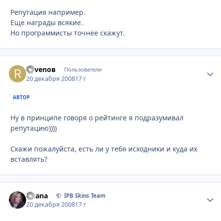
Репутация например.
Еще награды всякие.
Но программисты точнее скажут.
Ravenов
Стати
Пользователи
20 декабря 2008
17 г
АВТОР
Ну в принципе говоря о рейтинге я подразумивал
репутацию))))
Скажи пожалуйста, есть ли у тебя исходники и куда их
вставлять?
Fisana
Стати
IPB Skins Team
20 декабря 2008
17 г