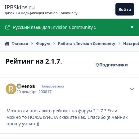
Перейти к содержимому
IPBSkins.ru
Войти
Дизайн и модификация Invision Community
Русский язык для Invision Community 5
Ск
Главная
Форум
Работа с Invision Community
Настро
Рейтинг на 2.1.7.
Подписчики
Ravenов
Стати
Пользователи
20 декабря 2008
17 г
Можно ли поставить рейтинг на форум 2.1.7.? Если
можно то ПОЖАЛУЙСТА скажите как. Спасибо (я чайник
прошу учтите))