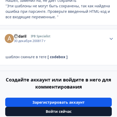
Нашел, заменил на, не дает сохранить
"Эти шаблоны не могут быть сохранены, так как найдена
ошибка при парсинге. Проверьте введенный HTML-код и
все входящие переменные. "
andaril
Стати
IPB Specialist
30 декабря 2008
17 г
шаблон скиньте в теге
[ codebox ]
Создайте аккаунт или войдите в него для
комментирования
Зарегистрировать аккаунт
Войти сейчас