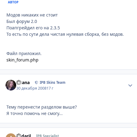
АВТОР
Модов никаких не стоит
Был форум 2.0
Поапгрейдил его на 2.3.5
То есть по сути дела чистая нулевая сборка, без модов.
Файл приложил.
skin_forum.php
Fisana
Стати
IPB Skins Team
30 декабря 2008
17 г
Тему перенести разделом выше?
Я точно помочь не смогу...
andaril
Стати
IPB Specialist