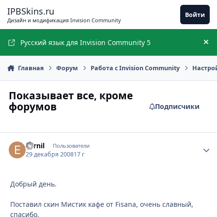
Перейти к содержимому
IPBSkins.ru
Войти
Дизайн и модификация Invision Community
Русский язык для Invision Community 5
Ск
Главная
Форум
Работа с Invision Community
Настро
Показывает все, кроме
форумов
Подписчики
Earnil
Стати
Пользователи
29 декабря 2008
17 г
Добрый день.
Поставил скин Мистик кафе от Fisana, очень славный,
спасибо.