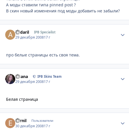
А моды ставили типа pinned post ?
В скин новый изменения под моды добавить не забыли?
andaril
Стати
IPB Specialist
29 декабря 2008
17 г
про белые страницы есть своя тема.
Fisana
Стати
IPB Skins Team
29 декабря 2008
17 г
Белая страница
Earnil
Стати
Пользователи
30 декабря 2008
17 г