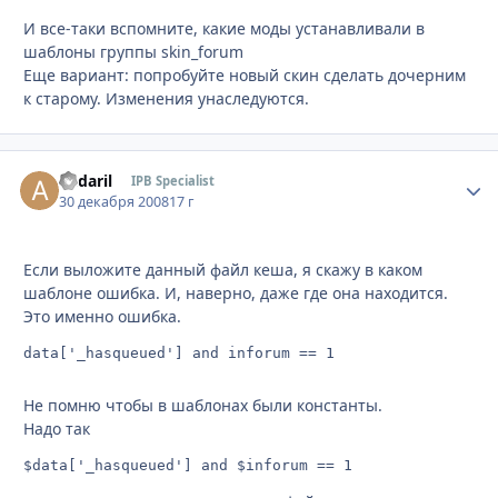
И все-таки вспомните, какие моды устанавливали в
шаблоны группы skin_forum
Еще вариант: попробуйте новый скин сделать дочерним
к старому. Изменения унаследуются.
andaril
Стати
IPB Specialist
30 декабря 2008
17 г
Если выложите данный файл кеша, я скажу в каком
шаблоне ошибка. И, наверно, даже где она находится.
Это именно ошибка.
data['_hasqueued'] and inforum == 1
Не помню чтобы в шаблонах были константы.
Надо так
$data['_hasqueued'] and $inforum == 1