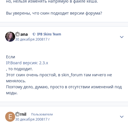
но, нельзя изменять напрямую в файле кеша.
Вы уверены, что скин подходит версии форума?
Fisana
Стати
IPB Skins Team
30 декабря 2008
17 г
Если
IP.Board версия: 2.3.x
, то подходит.
Этот скин очень простой, в skin_forum там ничего не
менялось.
Поэтому дело, думаю, просто в отсутствии изменений под
моды.
Earnil
Стати
Пользователи
30 декабря 2008
17 г