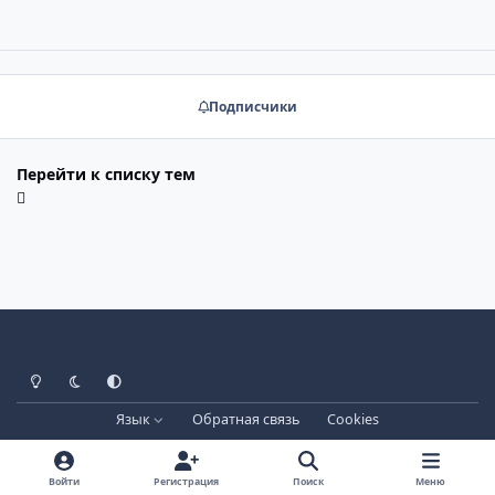
Подписчики
Перейти к списку тем
Светлый режим
Тёмный режим
Системные настройки
Язык
Обратная связь
Cookies
Лицензия зарегистрирована на IPBSkins.ru
Powered by
Invision Community
Войти
Регистрация
Поиск
Меню