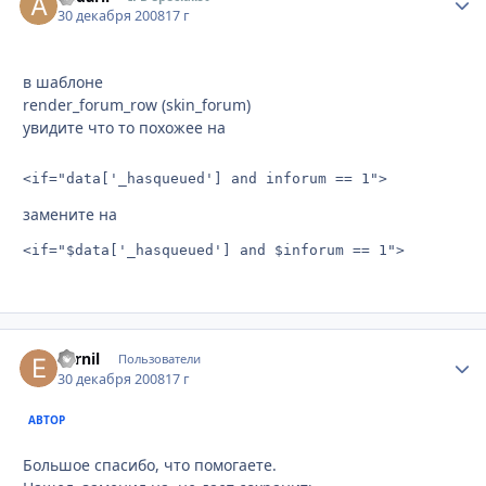
30 декабря 2008
17 г
в шаблоне
render_forum_row (skin_forum)
увидите что то похожее на
<if="data['_hasqueued'] and inforum == 1">
замените на
<if="$data['_hasqueued'] and $inforum == 1">
Earnil
Стати
Пользователи
30 декабря 2008
17 г
АВТОР
Большое спасибо, что помогаете.