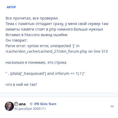
АВТОР
Все прочитал, все проверил.
Тема с памятью отпадает сразу, у меня свой сервер там
лимиты памяти стоят в php намного больше нужных
Вставил в htaccess вывод ошибки
Он говорит:
Parse error: syntax error, unexpected '[' in
/cache/skin_cache/cacheid_27/skin_forum.php on line 313
насколько я понимаю, это строка
" . ((data['_hasqueued'] and inforum == 1) ? ("
что в ней не так?
Fisana
Стати
IPB Skins Team
30 декабря 2008
17 г