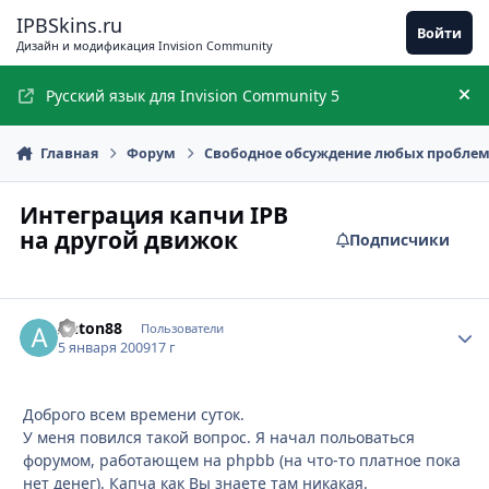
Перейти к содержимому
IPBSkins.ru
Войти
Дизайн и модификация Invision Community
Русский язык для Invision Community 5
Ск
Главная
Форум
Свободное обсуждение любых пробле
Интеграция капчи IPB
на другой движок
Подписчики
Anton88
Стати
Пользователи
5 января 2009
17 г
Доброго всем времени суток.
У меня повился такой вопрос. Я начал польоваться
форумом, работающем на phpbb (на что-то платное пока
нет денег). Капча как Вы знаете там никакая.