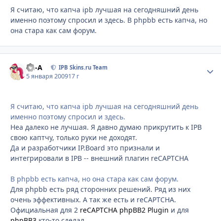
Я считаю, что капча ipb лучшая на сегодняшний день
именно поэтому спросил и здесь. В phpbb есть капча, но
она стара как сам форум.
Ph-A
Стати
IPB Skins.ru Team
5 января 2009
17 г
Я считаю, что капча ipb лучшая на сегодняшний день
именно поэтому спросил и здесь.
Неа далеко не лучшая. Я давно думаю прикрутить к IPB
свою каптчу, только руки не доходят.
Да и разработчики IP.Board это признали и
интегрировали в IPB -- внешний плагин reCAPTCHA
В phpbb есть капча, но она стара как сам форум.
Для phpbb есть ряд сторонних решений. Ряд из них
очень эффективных. А так же есть и reCAPTCHA.
Официальная для 2
reCAPTCHA phpBB2 Plugin
и для
phpBB3
кто-то сделал.