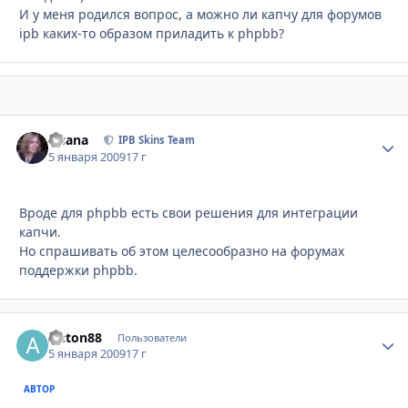
И у меня родился вопрос, а можно ли капчу для форумов
ipb каких-то образом приладить к phpbb?
Fisana
Стати
IPB Skins Team
5 января 2009
17 г
Вроде для phpbb есть свои решения для интеграции
капчи.
Но спрашивать об этом целесообразно на форумах
поддержки phpbb.
Anton88
Стати
Пользователи
5 января 2009
17 г
АВТОР