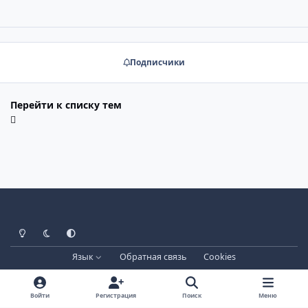
Подписчики
Перейти к списку тем
Светлый режим
Тёмный режим
Системные настройки
Язык
Обратная связь
Cookies
Лицензия зарегистрирована на IPBSkins.ru
Powered by
Invision Community
Войти
Регистрация
Поиск
Меню