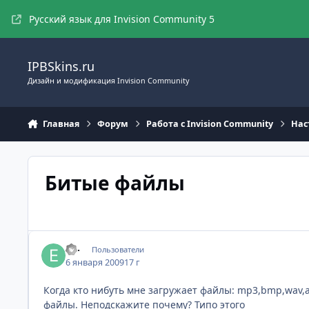
Перейти к содержимому
Русский язык для Invision Community 5
IPBSkins.ru
Дизайн и модификация Invision Community
Главная
Форум
Работа с Invision Community
Нас
Битые файлы
ex-
Пользователи
6 января 2009
17 г
Когда кто нибуть мне загружает файлы: mp3,bmp,wav,
файлы. Неподскажите почему? Типо этого