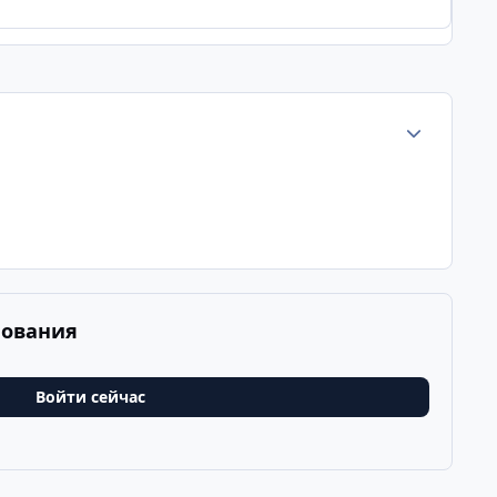
Статистика а
рования
Войти сейчас