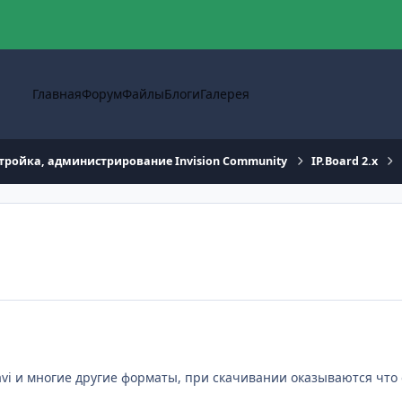
Главная
Форум
Файлы
Блоги
Галерея
тройка, администрирование Invision Community
IP.Board 2.x
avi и многие другие форматы, при скачивании оказываются что