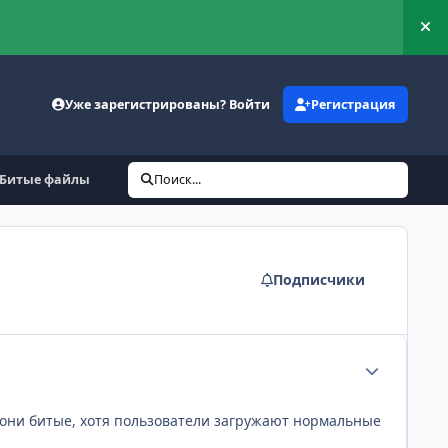
Ск
Уже зарегистрированы? Войти
Регистрация
Битые файлы
Поиск...
Подписчики
Статистика а
 они битые, хотя пользователи загружают нормальные