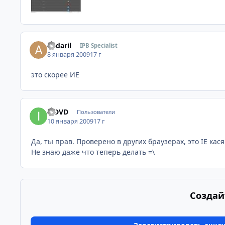
andaril
IPB Specialist
8 января 2009
17 г
это скорее ИЕ
inDVD
Пользователи
10 января 2009
17 г
Да, ты прав. Проверено в других браузерах, это IE кася
Не знаю даже что теперь делать =\
Создай