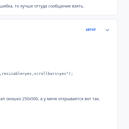
шибка, то лучше оттуда сообщение взять.
Статистика а
АВТОР
resizable=yes,scrollbars=yes"); 

ап окошко 250х500, а у меня открывается вот так.