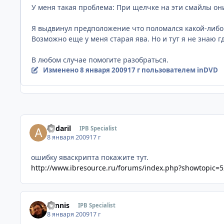
У меня такая проблема: При щелчке на эти смайлы они
Я выдвинул предположение что поломался какой-либо 
Возможно еще у меня старая ява. Но и тут я не знаю г
В любом случае помогите разобраться.
Изменено
8 января 2009
17 г
пользователем inDVD
andaril
IPB Specialist
8 января 2009
17 г
ошибку яваскрипта покажите тут.
http://www.ibresource.ru/forums/index.php?showtopic=
Sannis
IPB Specialist
8 января 2009
17 г