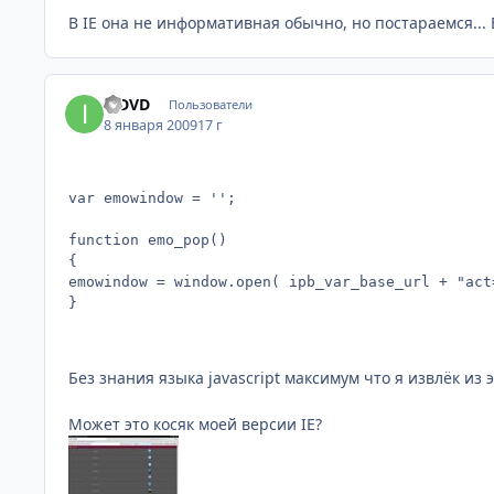
В IE она не информативная обычно, но постараемся...
inDVD
Пользователи
8 января 2009
17 г
var emowindow = '';

function emo_pop()

{

emowindow = window.open( ipb_var_base_url + "act
}
Без знания языка javascript максимум что я извлёк из 
Может это косяк моей версии IE?