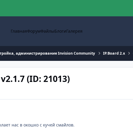
Главная
Форум
Файлы
Блоги
Галерея
тройка, администрирование Invision Community
IP.Board 2.x
.1.7 (ID: 21013)
лает нас в окошко с кучей смайлов.