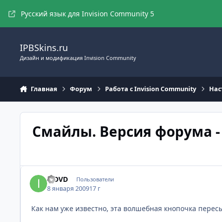
Перейти к содержимому
Русский язык для Invision Community 5
IPBSkins.ru
Дизайн и модификация Invision Community
Главная
Форум
Работа с Invision Community
Нас
Смайлы. Версия форума - v2
inDVD
Пользователи
8 января 2009
17 г
Как нам уже известно, эта волшебная кнопочка пересы