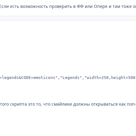
 Если есть возможность проверить в ФФ или Опере и там тоже о
=legends&CODE=emoticons","Legends","width=250,height=500,
этого скрипта это то, что смайлики должны открываться как поп-