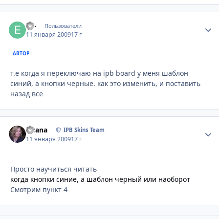
ex-
Стати
Пользователи
11 января 2009
17 г
АВТОР
т.е когда я переключаю на ipb board у меня шаблон
синий, а кнопки черные. как это изменить, и поставить
назад все
Fisana
Стати
IPB Skins Team
11 января 2009
17 г
Просто научиться читать
когда кнопки синие, а шаблон черный или наоборот
Смотрим пункт 4