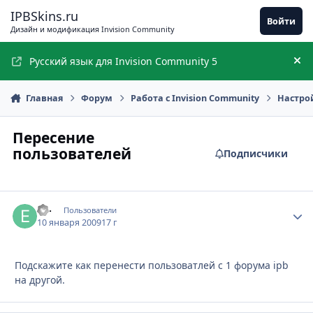
Перейти к содержимому
IPBSkins.ru
Войти
Дизайн и модификация Invision Community
Русский язык для Invision Community 5
Ск
Главная
Форум
Работа с Invision Community
Настро
Пересение
пользователей
Подписчики
ex-
Стати
Пользователи
10 января 2009
17 г
Подскажите как перенести пользоватлей с 1 форума ipb
на другой.