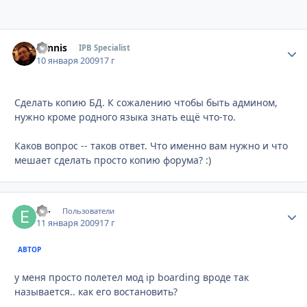
Sannis
Стати
IPB Specialist
10 января 2009
17 г
Сделать копию БД. К сожалению чтобы быть админом,
нужно кроме родного языка знать ещё что-то.
Каков вопрос -- таков ответ. Что именно вам нужно и что
мешает сделать просто копию форума? :)
ex-
Стати
Пользователи
11 января 2009
17 г
АВТОР
у меня просто полетел мод ip boarding вроде так
называется.. как его востановить?