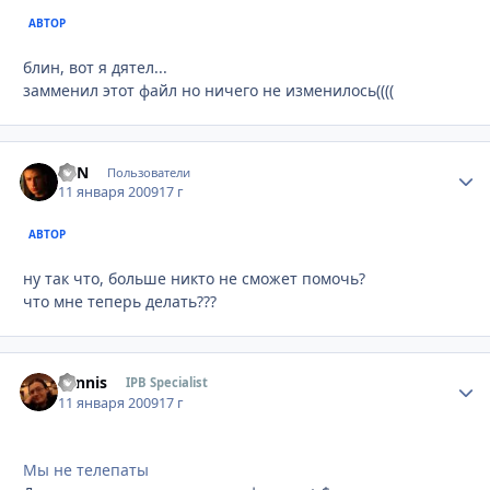
АВТОР
блин, вот я дятел...
замменил этот файл но ничего не изменилось((((
EVN
Стати
Пользователи
11 января 2009
17 г
АВТОР
ну так что, больше никто не сможет помочь?
что мне теперь делать???
Sannis
Стати
IPB Specialist
11 января 2009
17 г
Мы не телепаты