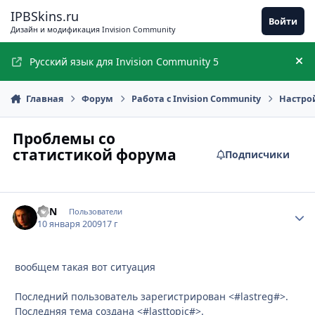
Перейти к содержимому
IPBSkins.ru
Войти
Дизайн и модификация Invision Community
Русский язык для Invision Community 5
Ск
Главная
Форум
Работа с Invision Community
Настро
Проблемы со
статистикой форума
Подписчики
EVN
Стати
Пользователи
10 января 2009
17 г
вообщем такая вот ситуация
Последний пользователь зарегистрирован <#lastreg#>.
Последняя тема создана <#lasttopic#>.