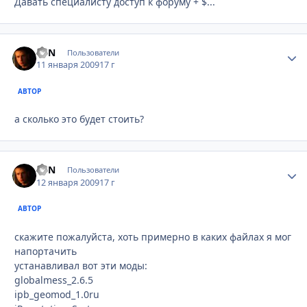
Давать специалисту доступ к форуму + $...
EVN
Стати
Пользователи
11 января 2009
17 г
АВТОР
а сколько это будет стоить?
EVN
Стати
Пользователи
12 января 2009
17 г
АВТОР
скажите пожалуйста, хоть примерно в каких файлах я мог
напортачить
устанавливал вот эти моды:
globalmess_2.6.5
ipb_geomod_1.0ru