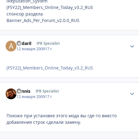
iReputation_System
(FSY22)_Members_Online_Today_v3.2_RUS
спонсор раздела
Banner_Ads_Per_Forum_v2.0.0_RUS
andaril
Стати
IPB Specialist
12 января 2009
17 г
(FSY22)_Members_Online_Today_v3.2_RUS
Sannis
Стати
IPB Specialist
12 января 2009
17 г
Похоже при установке этого мода вы где-то вместо
добавления строк сделали замену.