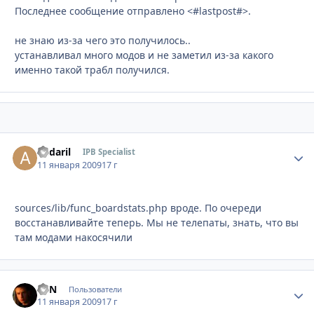
Последнее сообщение отправлено <#lastpost#>.
не знаю из-за чего это получилось..
устанавливал много модов и не заметил из-за какого
именно такой трабл получился.
andaril
Стати
IPB Specialist
11 января 2009
17 г
sources/lib/func_boardstats.php вроде. По очереди
восстанавливайте теперь. Мы не телепаты, знать, что вы
там модами накосячили
EVN
Стати
Пользователи
11 января 2009
17 г