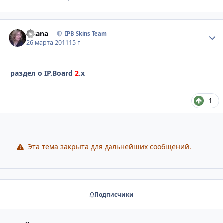
Fisana
Стати
IPB Skins Team
26 марта 2011
15 г
раздел о IP.Board
2
.x
1
Эта тема закрыта для дальнейших сообщений.
Подписчики