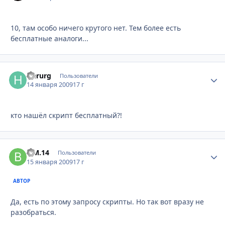
10, там особо ничего крутого нет. Тем более есть
бесплатные аналоги...
Herurg
Стати
Пользователи
14 января 2009
17 г
кто нашёл скрипт бесплатный?!
В.М.14
Стати
Пользователи
15 января 2009
17 г
АВТОР
Да, есть по этому запросу скрипты. Но так вот вразу не
разобраться.