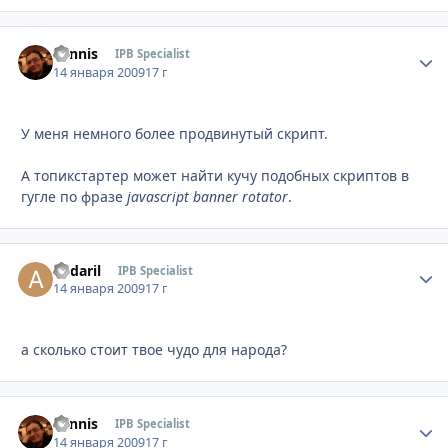
Sannis
Стати
IPB Specialist
14 января 2009
17 г
У меня немного более продвинутый скрипт.
А топикстартер может найти кучу подобных скриптов в
гугле по фразе
javascript banner rotator
.
andaril
Стати
IPB Specialist
14 января 2009
17 г
а сколько стоит твое чудо для народа?
Sannis
Стати
IPB Specialist
14 января 2009
17 г