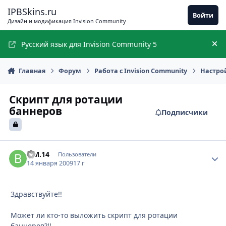
Перейти к содержимому
IPBSkins.ru
Войти
Дизайн и модификация Invision Community
Русский язык для Invision Community 5
Ск
Главная
Форум
Работа с Invision Community
Настро
Скрипт для ротации
баннеров
Подписчики
В.М.14
Стати
Пользователи
14 января 2009
17 г
Здравствуйте!!
Может ли кто-то выложить скрипт для ротации
баннеров?!!