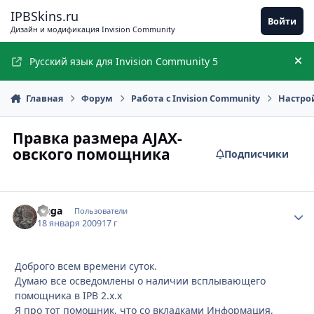
Перейти к содержимому
IPBSkins.ru
Войти
Дизайн и модификация Invision Community
Русский язык для Invision Community 5
Ск
Главная
Форум
Работа с Invision Community
Настро
Правка размера AJAX-
овского помощника
Подписчики
Naga
Стати
Пользователи
18 января 2009
17 г
Доброго всем времени суток.
Думаю все осведомлены о наличии всплывающего
помощника в IPB 2.x.x
Я про тот помощник, что со вкладками Информация,