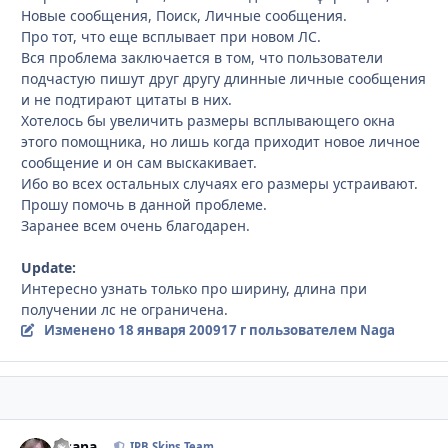
Новые сообщения, Поиск, Личные сообщения.
Про тот, что еще всплывает при новом ЛС.
Вся проблема заключается в том, что пользователи
подчастую пишут друг другу длинные личные сообщения
и не подтирают цитаты в них.
Хотелось бы увеличить размеры всплывающего окна
этого помощника, но лишь когда приходит новое личное
сообщение и он сам выскакивает.
Ибо во всех остальных случаях его размеры устраивают.
Прошу помочь в данной проблеме.
Заранее всем очень благодарен.
Update:
Интересно узнать только про ширину, длина при
получении лс не ограничена.
Изменено
18 января 2009
17 г
пользователем Naga
Fisana
Стати
IPB Skins Team