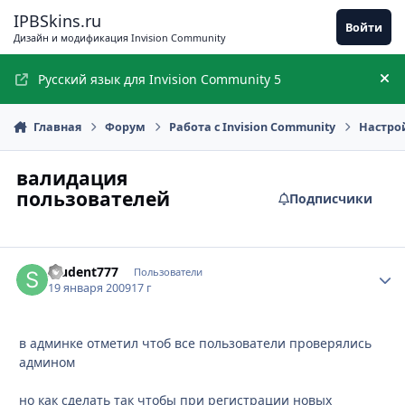
Перейти к содержимому
IPBSkins.ru
Войти
Дизайн и модификация Invision Community
Русский язык для Invision Community 5
Ск
Главная
Форум
Работа с Invision Community
Настро
валидация
пользователей
Подписчики
student777
Стати
Пользователи
19 января 2009
17 г
в админке отметил чтоб все пользователи проверялись
админом
но как сделать так чтобы при регистрации новых