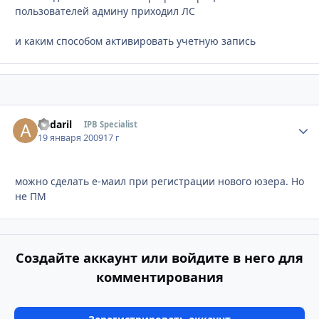
пользователей админу приходил ЛС
и каким способом активировать учетную запись
andaril
Стати
IPB Specialist
19 января 2009
17 г
можно сделать е-маил при регистрации нового юзера. Но
не ПМ
Создайте аккаунт или войдите в него для
комментирования