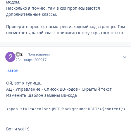
модом.
Насколько я помню, там в css прописываются
дополнительные классы.
Проверить просто, посмотрев исходный код странцы. Там
посмотреть, какой класс приписан к тегу скрытого текста.
2x2
Стати
Пользователи
23 января 2009
17 г
АВТОР
Ой, вот я тупица...
АЦ - Управление - Список BB-кодов - Скрытый текст.
Изменить шаблон замены BB-кода
<span style='color:ЦВЕТ;background:ЦВЕТ'>{content}</s
Вот и усё! :)