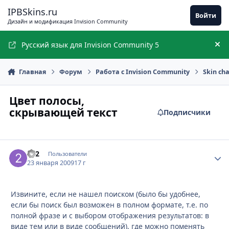
Перейти к содержимому
IPBSkins.ru
Войти
Дизайн и модификация Invision Community
Русский язык для Invision Community 5
Ск
Главная
Форум
Работа с Invision Community
Skin ch
Цвет полосы,
скрывающей текст
Подписчики
2x2
Стати
Пользователи
23 января 2009
17 г
Извините, если не нашел поиском (было бы удобнее,
если бы поиск был возможен в полном формате, т.е. по
полной фразе и с выбором отображения результатов: в
виде тем или в виде сообщений), где можно поменять