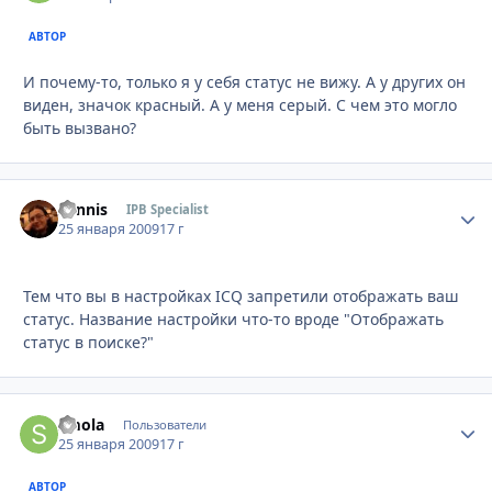
АВТОР
И почему-то, только я у себя статус не вижу. А у других он
виден, значок красный. А у меня серый. С чем это могло
быть вызвано?
Sannis
Стати
IPB Specialist
25 января 2009
17 г
Тем что вы в настройках ICQ запретили отображать ваш
статус. Название настройки что-то вроде "Отображать
статус в поиске?"
smola
Стати
Пользователи
25 января 2009
17 г
АВТОР