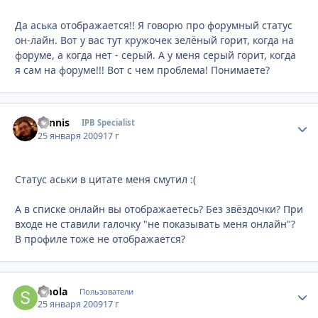
Да аська отображается!! Я говорю про форумный статус
он-лайн. Вот у вас тут кружочек зелёный горит, когда на
форуме, а когда нет - серый. А у меня серый горит, когда
я сам на форуме!!! Вот с чем проблема! Понимаете?
Sannis
Стати
IPB Specialist
25 января 2009
17 г
Статус аськи в цитате меня смутил :(
А в списке онлайн вы отображаетесь? Без звёздочки? При
входе не ставили галочку "не показывать меня онлайн"?
В профиле тоже не отображается?
smola
Стати
Пользователи
25 января 2009
17 г