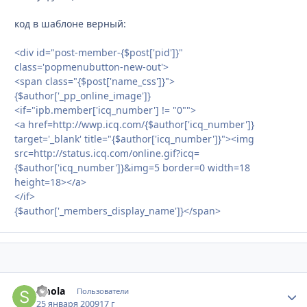
код в шаблоне верный:
<div id="post-member-{$post['pid']}"
class='popmenubutton-new-out'>
<span class="{$post['name_css']}">
{$author['_pp_online_image']}
<if="ipb.member['icq_number'] != "0"">
<a href=http://wwp.icq.com/{$author['icq_number']}
target='_blank' title="{$author['icq_number']}"><img
src=http://status.icq.com/online.gif?icq=
{$author['icq_number']}&img=5 border=0 width=18
height=18></a>
</if>
{$author['_members_display_name']}</span>
smola
Стати
Пользователи
25 января 2009
17 г