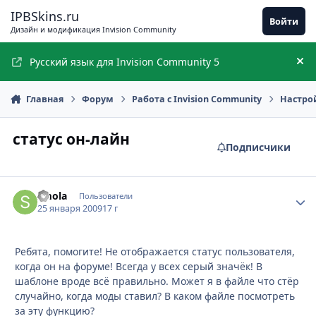
Перейти к содержимому
IPBSkins.ru
Войти
Дизайн и модификация Invision Community
Русский язык для Invision Community 5
Ск
Главная
Форум
Работа с Invision Community
Настро
статус он-лайн
Подписчики
smola
Стати
Пользователи
25 января 2009
17 г
Ребята, помогите! Не отображается статус пользователя,
когда он на форуме! Всегда у всех серый значёк! В
шаблоне вроде всё правильно. Может я в файле что стёр
случайно, когда моды ставил? В каком файле посмотреть
за эту функцию?