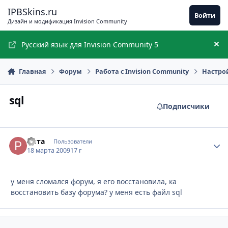
Перейти к содержимому
IPBSkins.ru
Войти
Дизайн и модификация Invision Community
Русский язык для Invision Community 5
Ск
Главная
Форум
Работа с Invision Community
Настро
sql
Подписчики
Рита
Стати
Пользователи
18 марта 2009
17 г
у меня сломался форум, я его восстановила, ка
восстановить базу форума? у меня есть файл sql