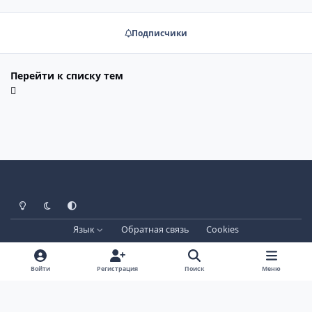
Подписчики
Перейти к списку тем
Светлый режим
Тёмный режим
Системные настройки
Язык
Обратная связь
Cookies
Лицензия зарегистрирована на IPBSkins.ru
Powered by
Invision Community
Войти
Регистрация
Поиск
Меню