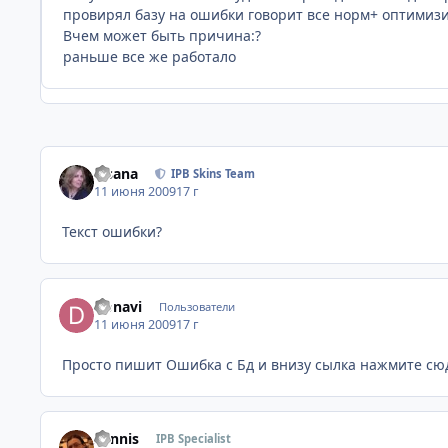
провирял базу на ошибки говорит все норм+ оптимиз
Вчем может быть причина:?
раньше все же работало
Fisana
IPB Skins Team
11 июня 2009
17 г
Текст ошибки?
Donavi
Пользователи
11 июня 2009
17 г
Просто пишит Ошибка с Бд и внизу сылка нажмите сю
Sannis
IPB Specialist