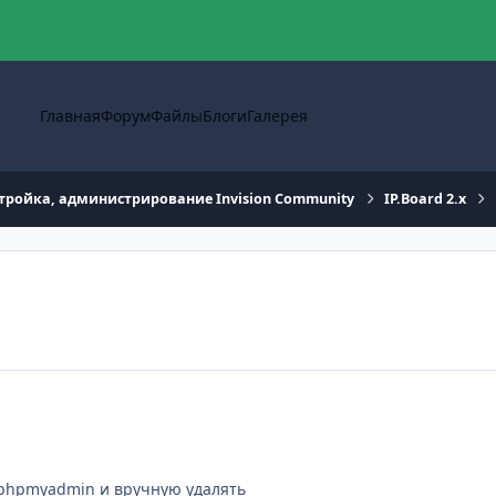
Главная
Форум
Файлы
Блоги
Галерея
тройка, администрирование Invision Community
IP.Board 2.x
ь phpmyadmin и вручную удалять