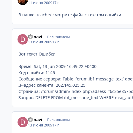
11 июня 2009
17 г
В папке ./cache/ смотрите файл с текстом ошибки.
Donavi
Пользователи
13 июня 2009
17 г
Вот текст Ошибки
Время: Sat, 13 Jun 2009 16:49:22 +0400
Код ошибки: 1146
Сообщение сервера: Table 'forum.ibf_message_text' does
IP-адрес клиента: 202.145.025.25
Страница: /forum/admin/index.php?adsess=f6c35e857
Запрос: DELETE FROM ibf_message_text WHERE msg_auth
Donavi
Пользователи
13 июня 2009
17 г