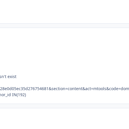
n't exist
5c28e0d05ec35d276754681&section=content&act=mtools&code=do
or_id IN(192)