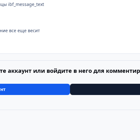
ы ibf_message_text
ние все еще весит
те аккаунт или войдите в него для комменти
унт