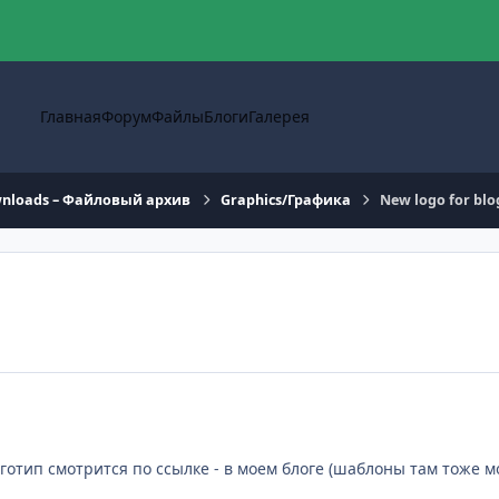
Главная
Форум
Файлы
Блоги
Галерея
nloads – Файловый архив
Graphics/Графика
New logo for blo
отип смотрится по ссылке - в моем блоге (шаблоны там тоже мои