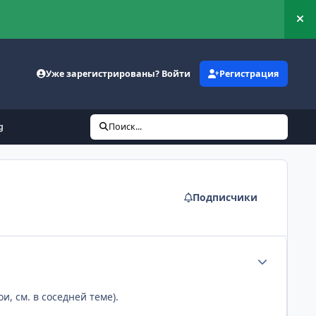
Ск
Уже зарегистрированы? Войти
Регистрация
g
Поиск...
Подписчики
Статистика а
, см. в соседней теме).