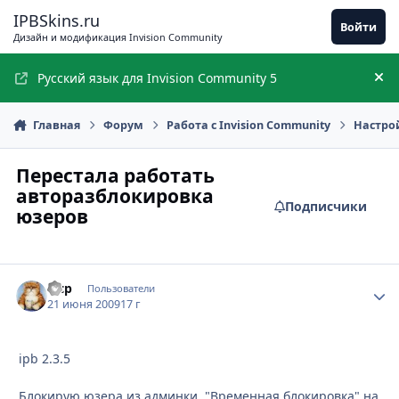
Перейти к содержимому
IPBSkins.ru
Войти
Дизайн и модификация Invision Community
Русский язык для Invision Community 5
Ск
Главная
Форум
Работа с Invision Community
Настро
Перестала работать
авторазблокировка
Подписчики
юзеров
wcp
Стати
Пользователи
21 июня 2009
17 г
ipb 2.3.5
Блокирую юзера из админки, "Временная блокировка" на