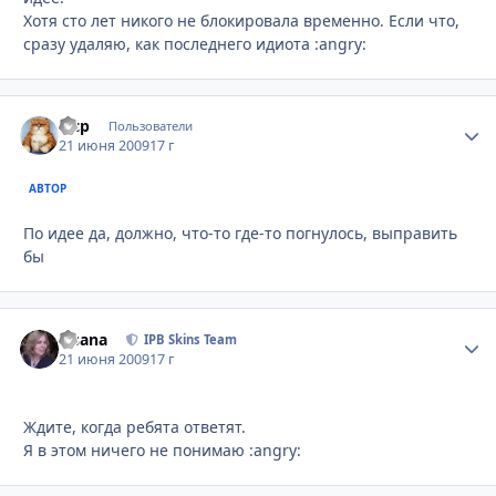
Хотя сто лет никого не блокировала временно. Если что,
сразу удаляю, как последнего идиота :angry:
wcp
Стати
Пользователи
21 июня 2009
17 г
АВТОР
По идее да, должно, что-то где-то погнулось, выправить
бы
Fisana
Стати
IPB Skins Team
21 июня 2009
17 г
Ждите, когда ребята ответят.
Я в этом ничего не понимаю :angry: