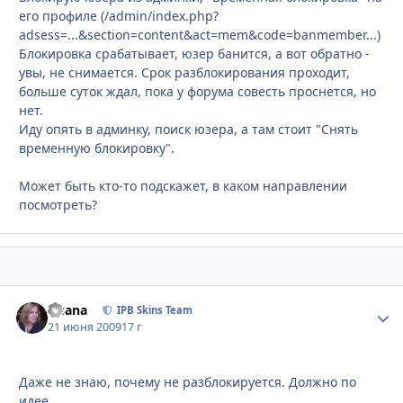
его профиле (/admin/index.php?
adsess=...&section=content&act=mem&code=banmember...)
Блокировка срабатывает, юзер банится, а вот обратно -
увы, не снимается. Срок разблокирования проходит,
больше суток ждал, пока у форума совесть проснется, но
нет.
Иду опять в админку, поиск юзера, а там стоит "Снять
временную блокировку".
Может быть кто-то подскажет, в каком направлении
посмотреть?
Fisana
Стати
IPB Skins Team
21 июня 2009
17 г
Даже не знаю, почему не разблокируется. Должно по
идее.