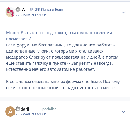
Ph-A
Стати
IPB Skins.ru Team
22 июня 2009
17 г
Может быть кто-то подскажет, в каком направлении
посмотреть?
Если форум "не бесплатный", то должно все работать.
Единственные глюки, с которыми я сталкивался,
модератор блокируют пользователя на 7 дней, а потом
еще ставить галочку в пункте -- Запретить навсегда.
Естественно нечего автоматом не работает.
В остальном сбоев на многих форумах не было. Поэтому
если скрипт не пиленный, то надо смотреть на месте.
andaril
Стати
IPB Specialist
23 июня 2009
17 г