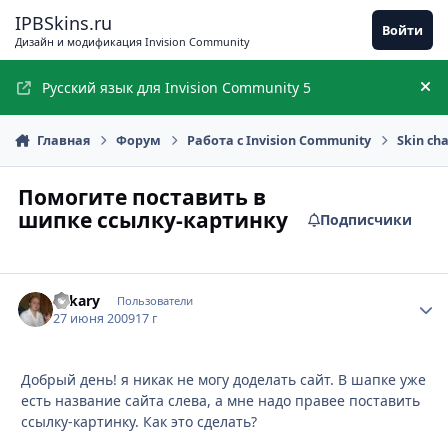
Перейти к содержимому
IPBSkins.ru
Войти
Дизайн и модификация Invision Community
Русский язык для Invision Community 5
Ск
Главная
Форум
Работа с Invision Community
Skin ch
Помогите поставить в
шипке ссылку-картинку
Подписчики
Lekary
Стати
Пользователи
27 июня 2009
17 г
Добрый день! я никак не могу доделать сайт. В шапке уже
есть название сайта слева, а мне надо правее поставить
ссылку-картинку. Как это сделать?