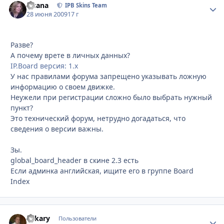
Fisana
Стати
IPB Skins Team
28 июня 2009
17 г
Разве?
А почему врете в личных данных?
IP.Board версия: 1.x
У нас правилами форума запрещено указывать ложную
информацию о своем движке.
Неужели при регистрации сложно было выбрать нужный
пункт?
Это технический форум, нетрудно догадаться, что
сведения о версии важны.
Зы.
global_board_header в скине 2.3 есть
Если админка английская, ищите его в группе Board
Index
Lekary
Стати
Пользователи