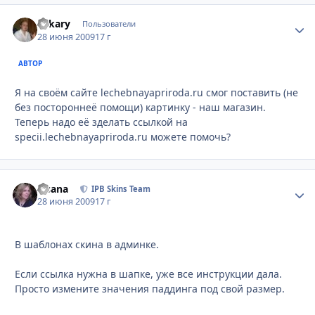
Lekary
Стати
Пользователи
28 июня 2009
17 г
АВТОР
Я на своём сайте lechebnayapriroda.ru смог поставить (не
без постороннеё помощи) картинку - наш магазин.
Теперь надо её зделать ссылкой на
specii.lechebnayapriroda.ru можете помочь?
Fisana
Стати
IPB Skins Team
28 июня 2009
17 г
В шаблонах скина в админке.
Если ссылка нужна в шапке, уже все инструкции дала.
Просто измените значения паддинга под свой размер.