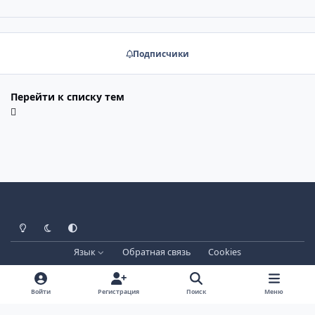
Подписчики
Перейти к списку тем
Светлый режим
Тёмный режим
Системные настройки
Язык
Обратная связь
Cookies
Лицензия зарегистрирована на IPBSkins.ru
Powered by
Invision Community
Войти
Регистрация
Поиск
Меню