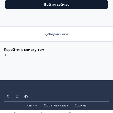
Войти сейчас
Подписчики
Перейти к списку тем
Светлый режим
Тёмный режим
Системные настройки
Язык
Обратная связь
Cookies
Лицензия зарегистрирована на IPBSkins.ru