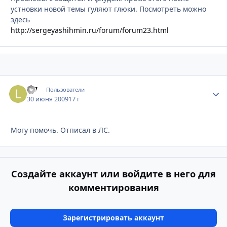
устновки новой темы гуляют глюки. Посмотреть можно
здесь
http://sergeyashihmin.ru/forum/forum23.html
L-7
Стати
Пользователи
30 июня 2009
17 г
Могу помочь. Отписал в ЛС.
Создайте аккаунт или войдите в него для
комментирования
Зарегистрировать аккаунт