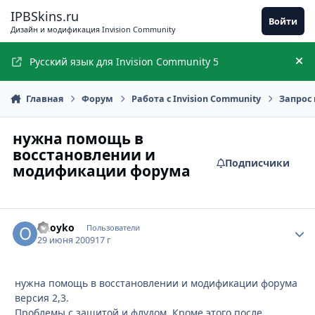
Перейти к содержимому
IPBSkins.ru
Войти
Дизайн и модификация Invision Community
Русский язык для Invision Community 5
Ск
Главная
Форум
Работа с Invision Community
Запрос 
нужна помощь в
восстановлении и
Подписчики
модификации форума
onoyko
Стати
Пользователи
29 июня 2009
17 г
нужна помощь в восстановлении и модификации форума
версия 2,3.
Проблемы с защитой и флудом. Кроме этого после