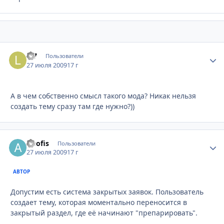
L-7
Стати
Пользователи
27 июля 2009
17 г
А в чем собственно смысл такого мода? Никак нельзя
создать тему сразу там где нужно?))
Apofis
Стати
Пользователи
27 июля 2009
17 г
АВТОР
Допустим есть система закрытых заявок. Пользователь
создает тему, которая моментально переносится в
закрытый раздел, где её начинают "препарировать".