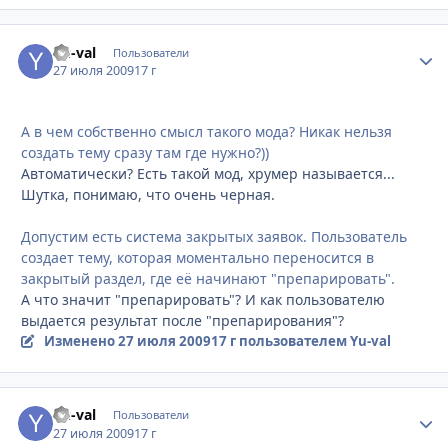
Yu-val
Стати
Пользователи
27 июля 2009
17 г
А в чем собственно смысл такого мода? Никак нельзя
создать тему сразу там где нужно?))
Автоматически? Есть такой мод, хрумер называется...
Шутка, понимаю, что очень черная.
Допустим есть система закрытых заявок. Пользователь
создает тему, которая моментально переносится в
закрытый раздел, где её начинают "препарировать".
А что значит "препарировать"? И как пользователю
выдается результат после "препарирования"?
Изменено
27 июля 2009
17 г
пользователем Yu-val
Yu-val
Стати
Пользователи
27 июля 2009
17 г