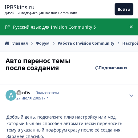
Перейти к содержимому
IPBSkins.ru
Войти
Дизайн и модификация Invision Community
Русский язык для Invision Community 5
Ск
Главная
Форум
Работа с Invision Community
Настро
Авто перенос темы
после создания
Подписчики
Apofis
Стати
Пользователи
27 июля 2009
17 г
Добрый день, подскажите плиз настройку или мод,
который был бы способен автоматически переносить
тему в указанный подфорум сразу после её создания.
Заранее спасибо.