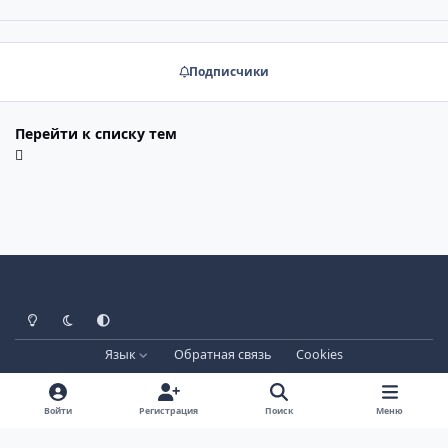
Подписчики
Перейти к списку тем
Светлый режим
Тёмный режим
Системные настройки
Язык
Обратная связь
Cookies
Лицензия зарегистрирована на IPBSkins.ru
Powered by
Invision Community
Войти
Регистрация
Поиск
Меню