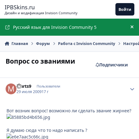
Перейти к содержимому
IPBSkins.ru
Войти
Дизайн и модификация Invision Community
Русский язык для Invision Community 5
Ск
Главная
Форум
Работа с Invision Community
Настро
Вопрос со званиями
Подписчики
Marts9
Стати
Пользователи
29 июля 2009
17 г
Вот возник вопрос! возможно ли сделать звание жирнее?
Я думаю сюда что то надо написать ?