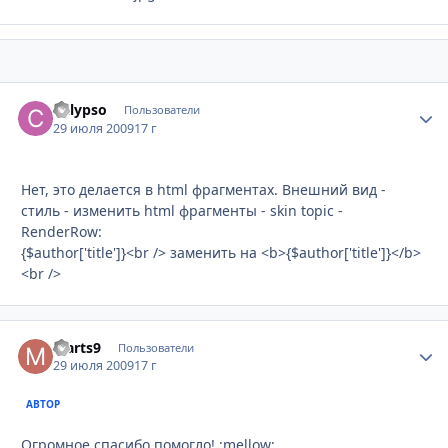
Calypso
Стати
Пользователи
29 июля 2009
17 г
Нет, это делается в html фрагментах. Внешний вид -
стиль - изменить html фрагменты - skin topic -
RenderRow:
{$author['title']}<br /> заменить на <b>{$author['title']}</b>
<br />
Marts9
Стати
Пользователи
29 июля 2009
17 г
АВТОР
Огромное спасибо помогло! :mellow: