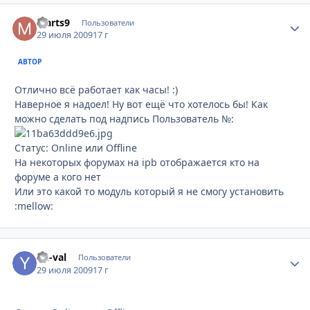
Marts9
Стати
Пользователи
29 июля 2009
17 г
АВТОР
Отлично всё работает как часы! :)
Наверное я надоел! Ну вот ещё что хотелось бы! Как
можно сделать под надпись Пользователь №:
Статус: Online или Offline
На некоторых форумах на ipb отображается кто на
форуме а кого нет
Или это какой то модуль который я не смогу установить
:mellow:
Yu-val
Стати
Пользователи
29 июля 2009
17 г