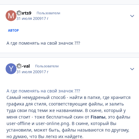
Marts9
Стати
Пользователи
31 июля 2009
17 г
АВТОР
А где поменять на свой значок ???
Yu-val
Стати
Пользователи
31 июля 2009
17 г
А где поменять на свой значок ???
Самый немудреный способ - найти в папке, где хранится
графика для стиля, соответствующие файлы, и залить
туда свои под теми же названиями. В скине, который у
меня стоит - тоже бесплатный скин от
Fisanы
, это файлы
user-offline и user-online.png. В скине, который Вы
установили, может быть, файлы называются по другому,
но думаю, что Вы легко их найдете.