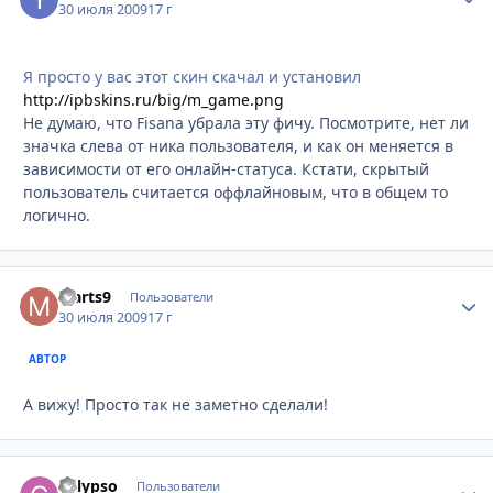
30 июля 2009
17 г
Я просто у вас этот скин скачал и установил
http://ipbskins.ru/big/m_game.png
Не думаю, что Fisana убрала эту фичу. Посмотрите, нет ли
значка слева от ника пользователя, и как он меняется в
зависимости от его онлайн-статуса. Кстати, скрытый
пользователь считается оффлайновым, что в общем то
логично.
Marts9
Стати
Пользователи
30 июля 2009
17 г
АВТОР
А вижу! Просто так не заметно сделали!
Calypso
Стати
Пользователи