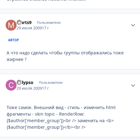
Marts9
Стати
Пользователи
29 июля 2009
17 г
АВТОР
А что надо сделать чтобы группы отображались тоже
жирнее ?
Calypso
Стати
Пользователи
29 июля 2009
17 г
Тоже самое. Внешний вид - стиль - изменить html
фрагменты - skin topic - RenderRow:
{$author['member_group']}<br /> заменить на <b>
{$author['member_group']}</b><br />