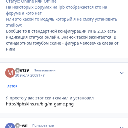
Статус: Online или Offline
На некоторых форумах на ipb отображается кто на
форуме а кого нет
Или это какой то модуль который я не смогу установить
:mellow:
Вообще то в стандартной конфигурации ИПБ 2.3.х есть
индикация статуса онлайн. Значок такой зажигается. В
стандартном голубом скине - фигура человечка слева от
ника.
Marts9
Стати
Пользователи
30 июля 2009
17 г
АВТОР
Я просто у вас этот скин скачал и установил
http://ipbskins.ru/big/m_game.png
Yu-val
Стати
Пользователи