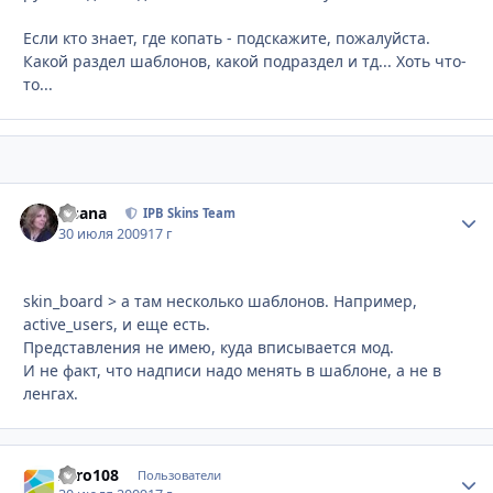
Если кто знает, где копать - подскажите, пожалуйста.
Какой раздел шаблонов, какой подраздел и тд... Хоть что-
то...
Fisana
Стати
IPB Skins Team
30 июля 2009
17 г
skin_board > а там несколько шаблонов. Например,
active_users, и еще есть.
Представления не имею, куда вписывается мод.
И не факт, что надписи надо менять в шаблоне, а не в
ленгах.
Zero108
Стати
Пользователи