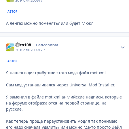
30 июля 2009
17 г
АВТОР
А ленгах можно поменять? или будет глюк?
Zero108
Стати
Пользователи
30 июля 2009
17 г
АВТОР
Я нашел в дистрибутиве этого мода файл mot.xml.
Сам мод устанавливался через Universal Mod Installer.
Я заменил в файле mot.xml английские надписи, которые
на форуме отображаются на первой странице, на
русские.
Как теперь проще переустановить мод? я так понимаю,
его надо сначала удалить? или можно где-то просто файл