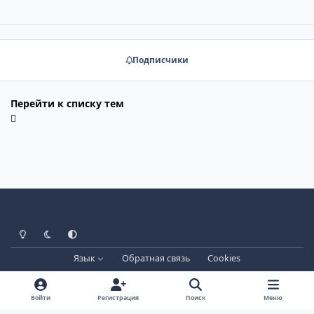
Подписчики
Перейти к списку тем
Светлый режим
Тёмный режим
Системные настройки
Язык
Обратная связь
Cookies
Лицензия зарегистрирована на IPBSkins.ru
Powered by
Invision Community
Войти
Регистрация
Поиск
Меню