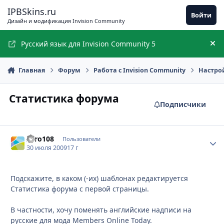
Перейти к содержимому
IPBSkins.ru
Войти
Дизайн и модификация Invision Community
Русский язык для Invision Community 5
Ск
Главная
Форум
Работа с Invision Community
Настро
Статистика форума
Подписчики
Zero108
Стати
Пользователи
30 июля 2009
17 г
Подскажите, в каком (-их) шаблонах редактируется
Статистика форума с первой страницы.
В частности, хочу поменять английские надписи на
русские для мода Members Online Today.