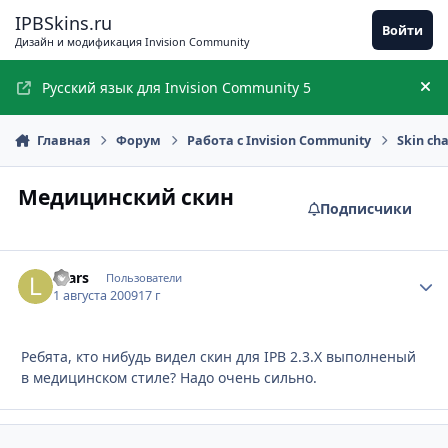
Перейти к содержимому
IPBSkins.ru
Войти
Дизайн и модификация Invision Community
Русский язык для Invision Community 5
Ск
Главная
Форум
Работа с Invision Community
Skin ch
Медицинский скин
Подписчики
Lcars
Стати
Пользователи
1 августа 2009
17 г
Ребята, кто нибудь видел скин для IPB 2.3.Х выполненый
в медицинском стиле? Надо очень сильно.