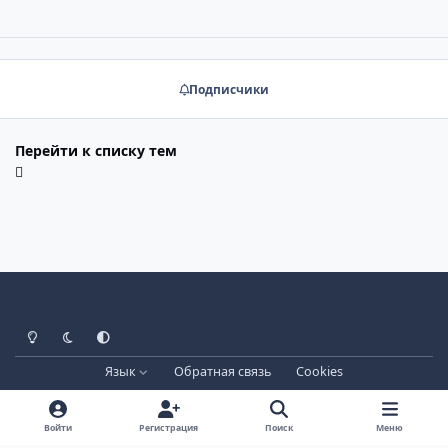
Подписчики
Перейти к списку тем
Светлый режим
Тёмный режим
Системные настройки
Язык
Обратная связь
Cookies
Лицензия зарегистрирована на IPBSkins.ru
Powered by
Invision Community
Войти
Регистрация
Поиск
Меню