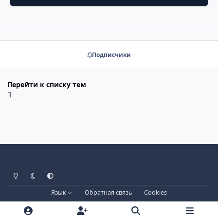
Подписчики
Перейти к списку тем
Светлый режим
Тёмный режим
Системные настройки
Язык
Обратная связь
Cookies
Лицензия зарегистрирована на IPBSkins.ru
Powered by
Invision Community