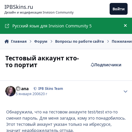
Перейти к содержимому
IPBSkins.ru
Войти
Дизайн и модификация Invision Community
Русский язык для Invision Community 5
Ск
Главная
Форум
Вопросы по работе сайта
Пожелания
Тестовый аккаунт кто-
то портит
Подписчики
Fisana
Стати
IPB Skins Team
5 января 2006
20 г
Обнаружила, что на тестовом аккаунте test/test кто-то
сменил пароль. Для меня загадка, кому это понадобилось.
Этот тестовый аккаунт указан только на ибресурсе,
значит недоброжелатель оттуда.