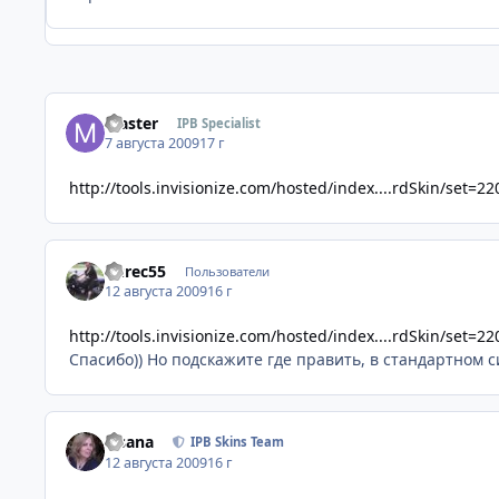
Master
IPB Specialist
7 августа 2009
17 г
http://tools.invisionize.com/hosted/index....rdSkin/set=22
Yurec55
Пользователи
12 августа 2009
16 г
http://tools.invisionize.com/hosted/index....rdSkin/set=22
Спасибо)) Но подскажите где править, в стандартном 
Fisana
IPB Skins Team
12 августа 2009
16 г