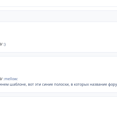
0/
:)
0/
:mellow:
синем шаблоне, вот эти синие полоски, в которых название фор