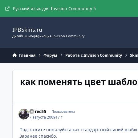
Перейти к содержимому
Русский язык для Invision Community 5
IPBSkins.ru
Дизайн и модификация Invision Community
Главная
Форум
Работа с Invision Community
Ski
как поменять цвет шабл
Yurec55
Пользователи
7 августа 2009
17 г
Подскажите пожалуйста как стандартный синий шабло
Заранее спасибо.