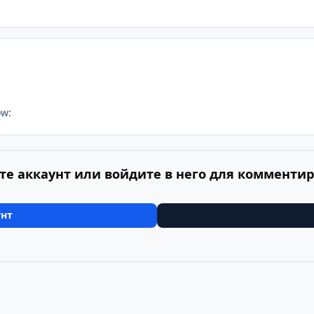
ow:
те аккаунт или войдите в него для комменти
унт