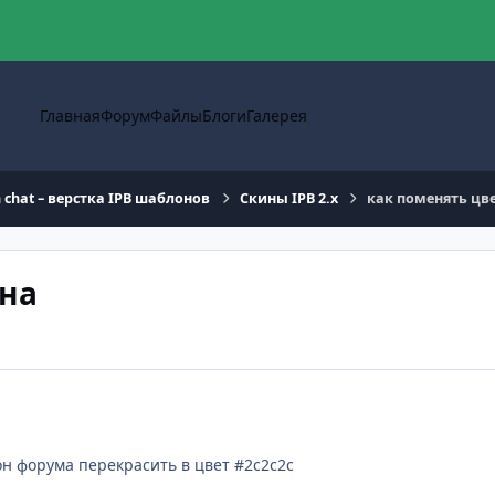
Главная
Форум
Файлы
Блоги
Галерея
n chat – верстка IPB шаблонов
Скины IPB 2.x
как поменять цв
она
н форума перекрасить в цвет #2c2c2c