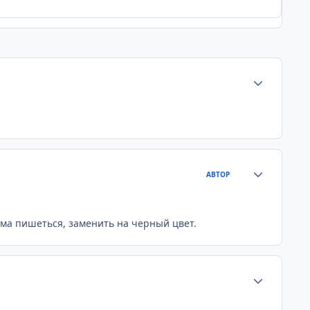
Статистика а
Статистика а
АВТОР
ума пишеться, заменить на черный цвет.
Статистика а