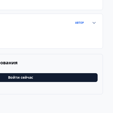
Статистика а
АВТОР
рования
Войти сейчас