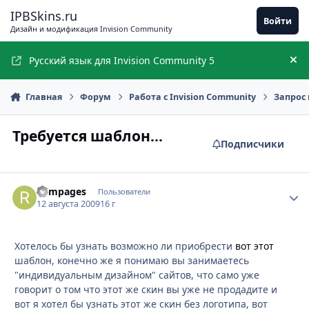
Перейти к содержимому
IPBSkins.ru
Войти
Дизайн и модификация Invision Community
Русский язык для Invision Community 5
Ск
Главная
Форум
Работа с Invision Community
Запрос 
Требуется шаблон...
Подписчики
Rampages
Стати
Пользователи
12 августа 2009
16 г
Хотелось бы узнать возможно ли приобрести
вот этот
шаблон, конечно же я понимаю вы занимаетесь
"индивидуальным дизайном" сайтов, что само уже
говорит о том что этот же скин вы уже не продадите и
вот я хотел бы узнать этот же скин без логотипа, вот