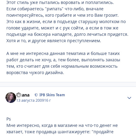
Этот стиль уже пытались воровать и поплатились.
Если собираетесь "рипать" что-либо, вначале
поинтересуйтесь, кого грабите и чем это Вам грозит.
Это как в жизни, если в подъезде старушку молотком по
голове ударите, может и с рук сойти, а если в том же
подъезде на боксера нападете, долго лечиться придется.
Хотя и то, и другое является преступлением.
А мне не интересна данная тематика и больше таких
работ делать не хочу, а, тем более, выполнять заказы
тем, кто считает для себя нормальным возможность
воровства чужого дизайна.
Fisana
Стати
IPB Skins Team
13 августа 2009
16 г
Ps
Мне интересно, когда в магазине на что-то денег не
хватает, тоже продавца шантажируете: "продайте