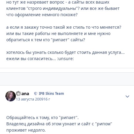
но тут же назревает вопрос - а сайты всех ваших
клиентов "строго индивидуальны"? или все же бывает
что оформление немного похоже?
а если я закажу точно такой же стиль то что меняется?
или вы такие работы не выполняете и мне нужно
обратиться к тем кто "рипает" сайты?
хотелось бы узнать сколько будет стоить данная услуга...
ежели вы согласитесь... :unsure:
Fisana
Стати
IPB Skins Team
13 августа 2009
16 г
Обращайтесь к тому, кто "рипает".
Владелец дизайна об этом узнает и сайт с "рипом"
проживет недолго.