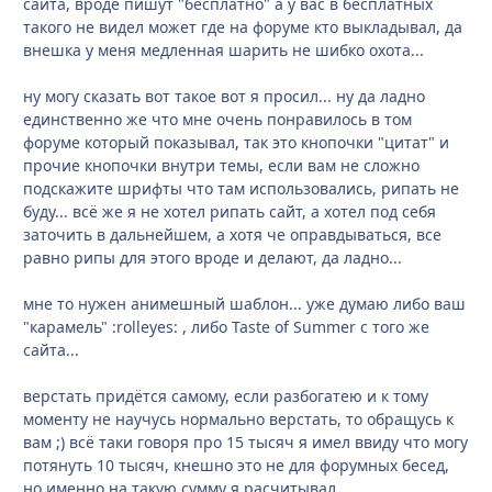
сайта, вроде пишут "бесплатно" а у вас в бесплатных
такого не видел может где на форуме кто выкладывал, да
внешка у меня медленная шарить не шибко охота...
ну могу сказать вот такое вот я просил... ну да ладно
единственно же что мне очень понравилось в том
форуме который показывал, так это кнопочки "цитат" и
прочие кнопочки внутри темы, если вам не сложно
подскажите шрифты что там использовались, рипать не
буду... всё же я не хотел рипать сайт, а хотел под себя
заточить в дальнейшем, а хотя че оправдываться, все
равно рипы для этого вроде и делают, да ладно...
мне то нужен анимешный шаблон... уже думаю либо ваш
"карамель" :rolleyes: , либо Taste of Summer с того же
сайта...
верстать придётся самому, если разбогатею и к тому
моменту не научусь нормально верстать, то обращусь к
вам ;) всё таки говоря про 15 тысяч я имел ввиду что могу
потянуть 10 тысяч, кнешно это не для форумных бесед,
но именно на такую сумму я расчитывал...