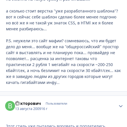
а сколько стоит верстка "уже разработанного шаблона"?
вот я сейчас себе шаблон сделаю более менее подгоню
но всё же я не такой уж знаток CSS, в HTMl же я более
менее разбираюсь...
P.S. неужели это сайт мафии? сомневаюсь, что им будет
дело до меня... вообще же на "общероссийский" простор
сайт я выставлять и не планирую пока... провайдер не
позволяет... расценка за интернет таковы что
практически 2 рубля 1 мегабайт на скорости ~200-250
кбайт/сек, а ночь безлимит на скорости 30 кбайт/сек... как
же я завидую людям из других городов которые могут
качать гигабайтами инфу...
Викторович
Стати
Пользователи
13 августа 2009
16 г
Этот стиль уже пытались воровать и поплатились.