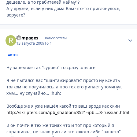
дешевле, а то грабителей найму"?
А у друзей, если у них дома Вам что-то приглянулось,
воруете?
Rampages
Стати
Пользователи
13 августа 2009
16 г
АВТОР
Ну зачем же так "сурово" то сразу :unsure:
Я не пытался вас "шантажировать" просто ну ьснить
толком не получилось, а про тех кто рипает упомянул,
хмм... ну случайно... :huh:
Вообще же я уже нашёл какой то ваш вроде как скин
http://skripters.com/ipb_shabloni/3521-ipb....3-russian.html
и он почти в тех же тонах что и тот про который я
спрашивал, не знаю рип ли это какого либо "вашего"