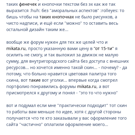
таких
фенечек
и кнопочки текстом без эх как же так
выразится :huh: без "аморальных аспектов" :rolleyes: то
бишь чтобы на
таких кнопочках
не было рисунков, а
чисто надписи, и ещё если "можно" то оставить весь
остальной дизайн таким же...
вообще же форум нужен для тех же целей что и
mikata.ru
, просто указанную вами цену в
"от 15-ти"
я
осилить не смогу, и так выложил за движок не малую
сумму, для внутригородского сайта без доступа с внешних
ресурсов... но хочется именно такой скин... - почему? - да
потому, что больно нравится цветовая палитра того
скина, вот
такие
вот уголки... впервые когда смотрел
портфолио понравились форумы
mikata.ru
, а вот
присмотрелся к другому и понял - "это то что нужно"
вот и подумал если мне "практически подходит" тот скин
то работы вам меньше по идее, хотя с другой стороны
получается что те кто заказывали у вас оформление того
сайта "частично" оплатили оформление моего...