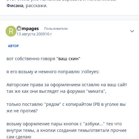
Фисана
, расскажи.
Rampages
Стати
Пользователи
13 августа 2009
16 г
АВТОР
вот собственно говоря
"ваш скин"
я его возьму и немного поправлю :rolleyes:
Авторские права за оформлением оставлю на ваш сайт
так же как они выглядят на форумах "миката",
только поставлю "рядом" с копирайтом IPB в уголке вы
же не против?
возьму оформление пары кнопок с "азбуки..." тех что
внутри темы, а кнопки создания темы/ответа/и прочие
сам сделаю