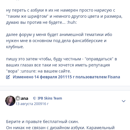
ну переть с азбуки я их не намерен просто нарисую с
"таким же шрифтом" и немного другого цвета и размера,
думаю вы против не будете... :huh:
далее форум у меня будет анимешной тематики ибо
нужен мне в основном под дела фансабберские и
клубные.
пишу это затем чтобы, буду честным - "оправдаться" в
ваших глазах все таки не хочется иметь репутация
"вора" :unsure: на вашем сайте.
Изменено
14 февраля 2011
15 г
пользователем Fisana
Fisana
Стати
IPB Skins Team
13 августа 2009
16 г
Берите и правьте бесплатный скин.
Он никак не связан с дизайном азбуки. Карамельный