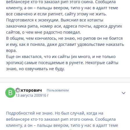
веблансере кто-то заказал рип этого скина. Сообщила
клиенту, а он – пальцы веером, типо у нас в адалт теме
все схвачено и если рипнет, сайту этому не жить.
Подготовился к экзекуции. Выяснил все котакты
заказчика рипа, номер аси, адреса почты, адреса других
сайтов, о чем мне радостно поведал.
В общем, чем кончилось, не знаю, но рипов он не боится
и ему, как я поняла, даже доставит удовольствие наказать
вора.
Еще он хвастался, что их сайты (их много, и не только
эротика) самые посещаемые в рунете. Некотрые сайты
знаю, но озвучивать не буду.
Викторович
Стати
Пользователи
13 августа 2009
16 г
Подробностей не знаю. Но был случай, когда на
веблансере кто-то заказал рип этого скина. Сообщила
клиенту, а он – пальцы веером, типо у нас в адалт теме