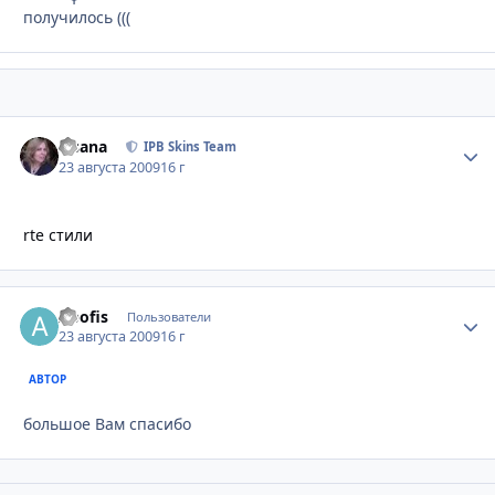
получилось (((
Fisana
Стати
IPB Skins Team
23 августа 2009
16 г
rte стили
Apofis
Стати
Пользователи
23 августа 2009
16 г
АВТОР
большое Вам спасибо