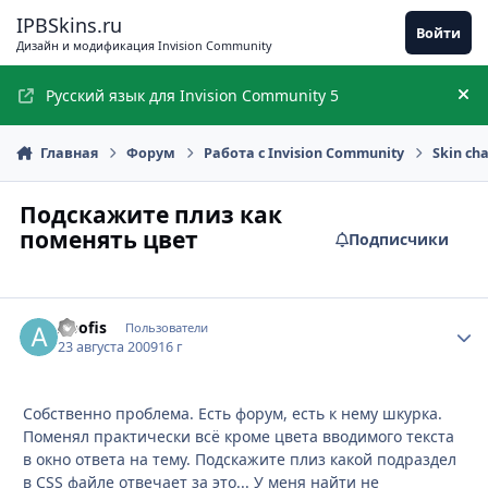
Перейти к содержимому
IPBSkins.ru
Войти
Дизайн и модификация Invision Community
Русский язык для Invision Community 5
Ск
Главная
Форум
Работа с Invision Community
Skin ch
Подскажите плиз как
поменять цвет
Подписчики
Apofis
Стати
Пользователи
23 августа 2009
16 г
Собственно проблема. Есть форум, есть к нему шкурка.
Поменял практически всё кроме цвета вводимого текста
в окно ответа на тему. Подскажите плиз какой подраздел
в CSS файле отвечает за это... У меня найти не