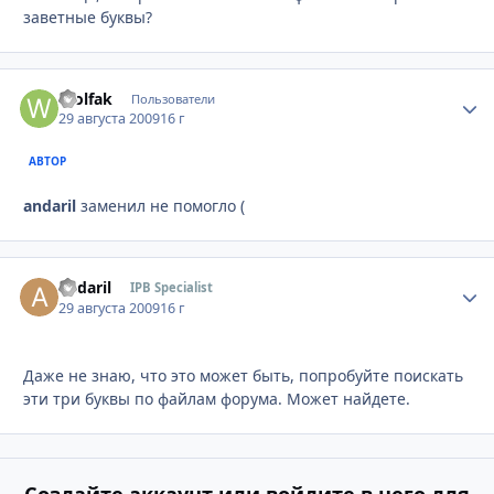
заветные буквы?
Wolfak
Стати
Пользователи
29 августа 2009
16 г
АВТОР
andaril
заменил не помогло (
andaril
Стати
IPB Specialist
29 августа 2009
16 г
Даже не знаю, что это может быть, попробуйте поискать
эти три буквы по файлам форума. Может найдете.