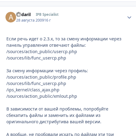
andaril
Стати
IPB Specialist
28 августа 2009
16 г
Если речь идет о 2.3.х, то за смену информации через
панель управления отвечают файлы:
/sources/action_public/usercp.php
/sources/lib/func_usercp.php
За смену информации через профиль:
/sources/action_public/profile.php
/sources/lib/func_usercp.php
/ips_kernel/class_ajax.php
/sources/action_public/xmlout.php
В зависимости от вашей проблемы, попробуйте
сбекапить файлы и заменить их файлами из
оригинального дистрибутива вашей версии.
А вообще, не пробовали искать по файлам эти три