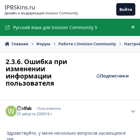
Перейти к содержимому
IPBSkins.ru
Войти
Дизайн и модификация Invision Community
Русский язык для Invision Community 5
Ск
Главная
Форум
Работа с Invision Community
Настро
2.3.6. Ошибка при
изменении
информации
Подписчики
пользователя
Wolfak
Стати
Пользователи
25 августа 2009
16 г
Здравствуйте, у меня несколько вопросов касающихся
IPB