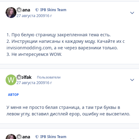
Fisana
Стати
IPB Skins Team
27 августа 2009
16 г
1. Про белую страницу закрепленная тема есть.
2. Инструкции написаны к каждому моду. Качайте их с
invisionmodding.com, а не через варезники только.
3. Не интересуемся WOW.
Wolfak
Стати
Пользователи
27 августа 2009
16 г
АВТОР
У меня не просто белая страница, а там три буквы в
левом углу, вставил дисплей ерор, ошибку не высветило.
Fisana
Стати
IPB Skins Team