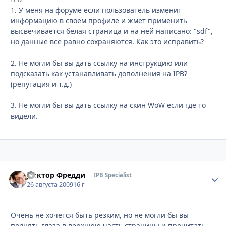
1. У меня на форуме если пользователь изменит
информацию в своем профиле и жмет применить
высвечивается белая страница и на ней написано: "sdf",
но данные все равно сохраняются. Как это исправить?
2. Не могли бы вы дать ссылку на инструкцию или
подсказать как устанавливать дополнения на IPB?
(репутация и т.д.)
3. Не могли бы вы дать ссылку на скин WoW если где то
видели.
Доктор Фредди
Стати
IPB Specialist
26 августа 2009
16 г
Очень не хочется быть резким, но не могли бы вы
поднять глаза в верхнюю часть страницы и прочитать