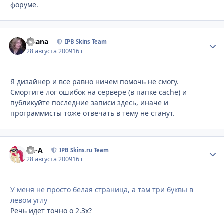
форуме.
Fisana
Стати
IPB Skins Team
28 августа 2009
16 г
Я дизайнер и все равно ничем помочь не смогу.
Смортите лог ошибок на сервере (в папке cache) и
публикуйте последние записи здесь, иначе и
программисты тоже отвечать в тему не станут.
Ph-A
Стати
IPB Skins.ru Team
28 августа 2009
16 г
У меня не просто белая страница, а там три буквы в
левом углу
Речь идет точно о 2.3x?