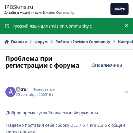
Перейти к содержимому
IPBSkins.ru
Войти
Дизайн и модификация Invision Community
Русский язык для Invision Community 5
Ск
Главная
Форум
Работа с Invision Community
Настро
Проблема при
регистрации с форума
Подписчики
astrol
Стати
Пользователи
25 сентября 2009
16 г
Доброе время суток Уважаемые Форумчаны.
Недавно поставил себе сборку DLE 7.5 + IPB 2.3.6 с общей
регистрацией.