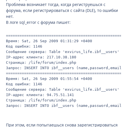
Проблема возникает тогда, когда региструешься с
форума, если регистрироваться с сайта (DLE), то ошибки
нет.
В логе sql_error с форума пишет:
===================================================

Время: Sat, 26 Sep 2009 01:31:29 +0400

Код ошибки: 1146

Сообщение сервера: Table 'exvirus_life.ibf__users' doe
IP-адрес клиента: 217.10.38.180

Страница: /life/forum/index.php

Запрос: INSERT INTO ibf__users (name,password,email,r
===================================================

Время: Sat, 26 Sep 2009 01:55:54 +0400

Код ошибки: 1146

Сообщение сервера: Table 'exvirus_life.ibf__users' doe
IP-адрес клиента: 94.75.51.141

Страница: /life/forum/index.php

Запрос: INSERT INTO ibf__users (name,password,email,r
При этом, если попытаешься снова зарегистрироваться