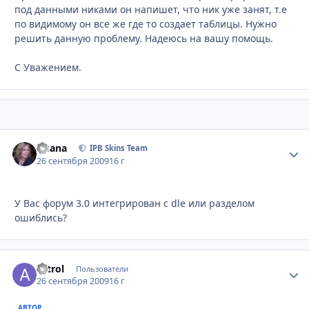
под данными никами он напишет, что ник уже занят, т.е
по видимому он все же где то создает таблицы. Нужно
решить данную проблему. Надеюсь на вашу помощь.
С Уважением.
Fisana
Стати
IPB Skins Team
26 сентября 2009
16 г
У Вас форум 3.0 интегрирован с dle или разделом
ошиблись?
astrol
Стати
Пользователи
26 сентября 2009
16 г
АВТОР